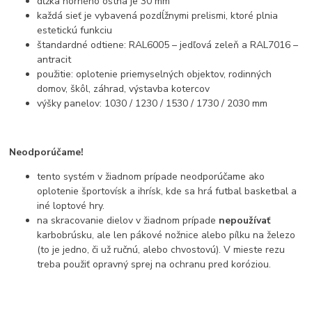
dĺžka horného ostňa je 30 mm
každá sieť je vybavená pozdĺžnymi prelismi, ktoré plnia
estetickú funkciu
štandardné odtiene: RAL6005 – jedľová zeleň a RAL7016 –
antracit
použitie: oplotenie priemyselných objektov, rodinných
domov, škôl, záhrad, výstavba kotercov
výšky panelov: 1030 / 1230 / 1530 / 1730 / 2030 mm
Neodporúčame!
tento systém v žiadnom prípade neodporúčame ako
oplotenie športovísk a ihrísk, kde sa hrá futbal basketbal a
iné loptové hry.
na skracovanie dielov v žiadnom prípade
nepoužívať
karbobrúsku, ale len pákové nožnice alebo pílku na železo
(to je jedno, či už ručnú, alebo chvostovú). V mieste rezu
treba použiť opravný sprej na ochranu pred koróziou.