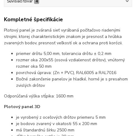
Súvisiaci tovar
4
Kompletné špecifikácie
Plotový panel je zváraná sieť vyrábaná počítačovo riadenými
strojmi, ktorej charakteristickým znakom je presnosť a hrúbka
zvarených bodov, presnosť veľkostí ok a ochrana proti korózii.
priemer drôtu 5,00 mm, tolerancia drôtu ± 0,2 mm
rozmer oka
200x55
(osová vzdialenosť drôtov), vnútorný
rozmer oka 50 mm
povrchová úprava: (Zn + PVC),
RAL6005 a RAL7016
Bočné zakončenie panelov je hladké, horné je s presahom
zvislých drôtov
Odporúčaná výška stĺpika: 1600 mm
Plotový panel 3D
je vyrobený z oceľových drôtov priemeru 5 mm
je bodovo zvarený v okatosti 55 x 200 mm
má štandardnú šírku 2500 mm