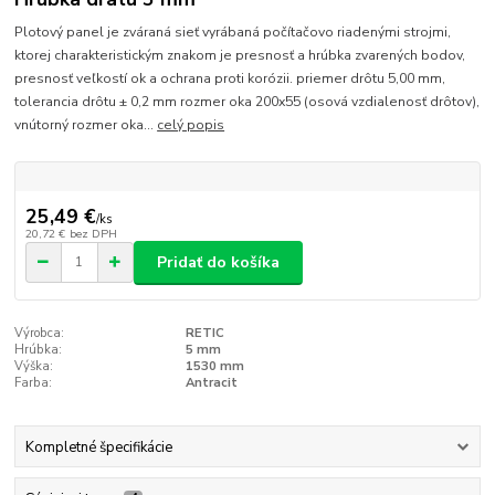
Plotový panel je zváraná sieť vyrábaná počítačovo riadenými strojmi,
ktorej charakteristickým znakom je presnosť a hrúbka zvarených bodov,
presnosť veľkostí ok a ochrana proti korózii. priemer drôtu 5,00 mm,
tolerancia drôtu ± 0,2 mm rozmer oka 200x55 (osová vzdialenosť drôtov),
vnútorný rozmer oka...
celý popis
25,49 €
/
ks
20,72 €
bez DPH
Pridať do košíka
Výrobca:
RETIC
Hrúbka:
5 mm
Výška:
1530 mm
Farba:
Antracit
Kompletné špecifikácie