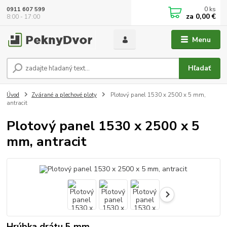
0
ks
0911 607 599
za
0,00 €
8:00 - 17:00
Menu
Hľadať
Úvod
Zvárané a plechové ploty
Plotový panel 1530 x 2500 x 5 mm,
antracit
Plotový panel 1530 x 2500 x 5
mm, antracit
Hrúbka drátu 5 mm