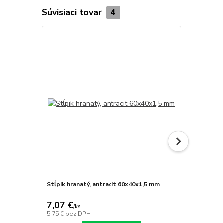
Súvisiaci tovar
4
Stĺpik hranatý, antracit 60x40x1,5 mm
Príchytka p
koncová / 
7,07 €
1,62 €
/
ks
/
ks
5,75 €
bez DPH
1,32 €
bez D