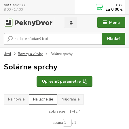
0
ks
0911 607 599
za
0,00 €
8:00 - 17:00
Menu
Hľadať
Úvod
Bazény a vírivky
Solárne sprchy
Solárne sprchy
Upresniť parametre
Najnovšie
Najlacnejšie
Najdrahšie
Zobrazujem 1-4 z 4
strana
z 1