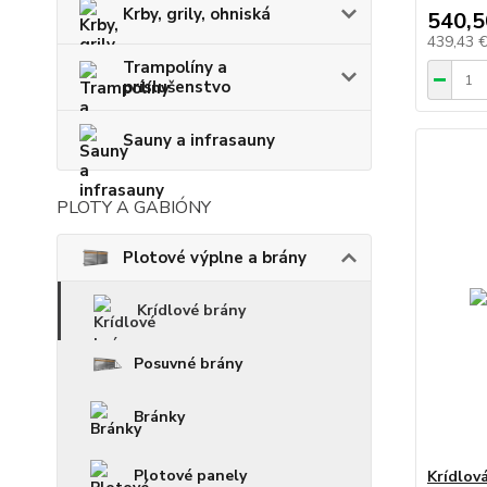
Krby, grily, ohniská
540,5
439,43 
Trampolíny a
príslušenstvo
Sauny a infrasauny
PLOTY A GABIÓNY
Plotové výplne a brány
Krídlové brány
Posuvné brány
Bránky
Plotové panely
Krídlov