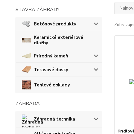
Najnov
STAVBA ZÁHRADY
Betónové produkty
Zobrazuje
Keramické exteriérové
dlažby
Prírodný kameň
Terasové dosky
Tehlové obklady
ZÁHRADA
Záhradná technika
Krídlov
Altánky, prístrešky,