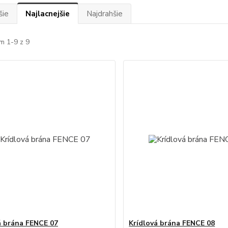
šie
Najlacnejšie
Najdrahšie
m 1-9 z 9
á brána FENCE 07
Krídlová brána FENCE 08