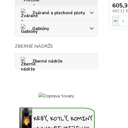
605,3
492,11 
Zvárané a plechové ploty
Gabióny
ZBERNÉ NÁDRŽE
Zberné nádrže