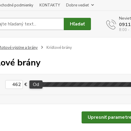
chodné podmienky
KONTAKTY
Dobre vedieť
Neviet
Hľadať
0911
8:00 -
lotové výplne a brány
Krídlové brány
lové brány
€
Od
Upresniť parametr