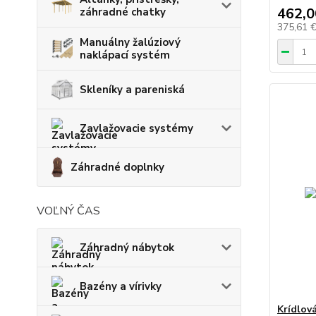
462,0
záhradné chatky
375,61 
Manuálny žalúziový
naklápací systém
Skleníky a pareniská
Zavlažovacie systémy
Záhradné doplnky
VOĽNÝ ČAS
Záhradný nábytok
Bazény a vírivky
Krídlov