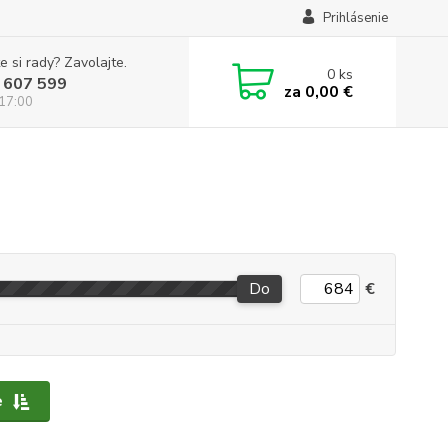
Prihlásenie
e si rady? Zavolajte.
0
ks
 607 599
za
0,00 €
 17:00
Do
€
e