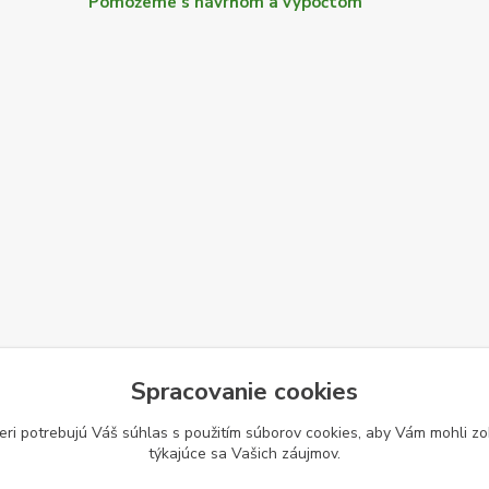
Pomôžeme s návrhom a výpočtom
Spracovanie cookies
eri potrebujú Váš
súhlas
s použitím súborov cookies, aby Vám mohli zo
týkajúce sa Vašich záujmov.