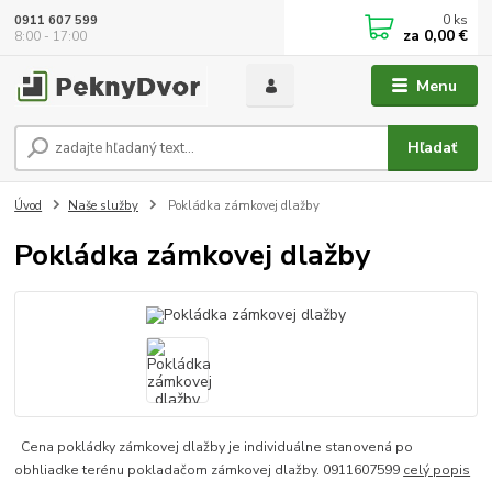
0
ks
0911 607 599
za
0,00 €
8:00 - 17:00
Menu
Hľadať
Úvod
Naše služby
Pokládka zámkovej dlažby
Pokládka zámkovej dlažby
Cena pokládky zámkovej dlažby je individuálne stanovená po
obhliadke terénu pokladačom zámkovej dlažby. 0911607599
celý popis