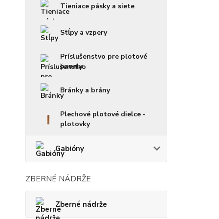
Tieniace pásky a siete
Stĺpy a vzpery
Príslušenstvo pre plotové
panely
Bránky a brány
Plechové plotové dielce -
plotovky
Gabióny
ZBERNÉ NÁDRŽE
Zberné nádrže