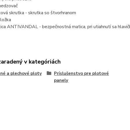
medzovač
tová skrutka - skrutka so štvorhranom
ložka
ica ANTIVANDAL - bezpečnostná matica, pri utiahnutí sa hlavičk
zaradený v kategóriách
né a plechové ploty
Príslušenstvo pre plotové
panely