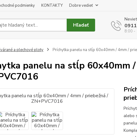
chodné podmienky
KONTAKTY
Dobre vedieť
Neviet
Hľadať
0911
8:00 -
várané a plechové ploty
Príchytka panelu na stĺp 60x40mm / 4mm / pr
hytka panelu na stĺp 60x40mm /
PVC7016
Príc
prie
Príchy
alebo s
panelu
Komple