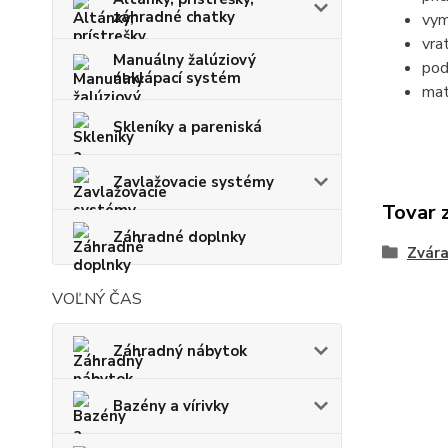
záhradné chatky
vy
vra
Manuálny žalúziový
pod
naklápací systém
mat
Skleníky a pareniská
Zavlažovacie systémy
Tovar 
Záhradné doplnky
Zvára
VOĽNÝ ČAS
Záhradný nábytok
Bazény a vírivky