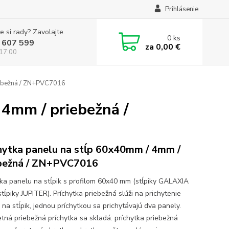
Prihlásenie
e si rady? Zavolajte.
0
ks
 607 599
za
0,00 €
 17:00
iebežná / ZN+PVC7016
 4mm / priebežná /
hytka panelu na stĺp 60x40mm / 4mm /
bežná / ZN+PVC7016
tka panelu na stĺpik s profilom 60x40 mm (stĺpiky GALAXIA
tĺpiky JUPITER). Príchytka priebežná slúži na prichytenie
 na stĺpik, jednou príchytkou sa prichytávajú dva panely.
tná priebežná príchytka sa skladá: príchytka priebežná