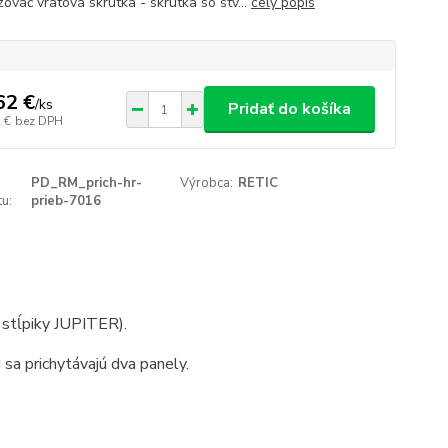
ovač vratová skrutka - skrutka so štv...
celý popis
62 €
/
ks
Pridať do košíka
 €
bez DPH
PD_RM_prich-hr-
Výrobca:
RETIC
u:
prieb-7016
 stĺpiky JUPITER).
 sa prichytávajú dva panely.