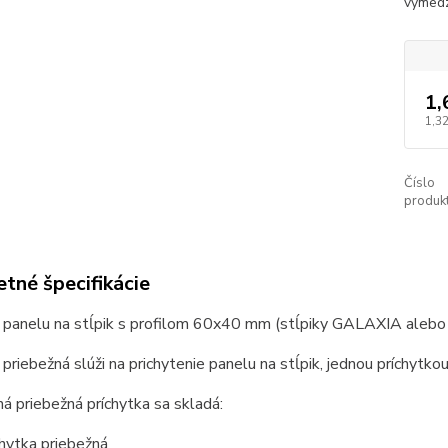
vymedz
1,
1,32
Číslo
produkt
tné špecifikácie
a panelu na stĺpik s profilom 60x40 mm (stĺpiky GALAXIA alebo
 priebežná slúži na prichytenie panelu na stĺpik, jednou príchytkou
 priebežná príchytka sa skladá:
chytka priebežná