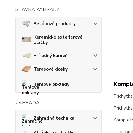
STAVBA ZÁHRADY
Betónové produkty
Keramické exteriérové
dlažby
Prírodný kameň
Terasové dosky
Komple
Tehlové obklady
Príchytk
ZÁHRADA
Príchytka
Záhradná technika
Kompletná
prí
Altánky, prístrešky,