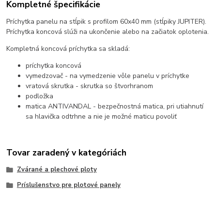
Kompletné špecifikácie
Príchytka panelu na stĺpik s profilom 60x40 mm (stĺpiky JUPITER).
Príchytka koncová slúži na ukončenie alebo na začiatok oplotenia.
Kompletná koncová príchytka sa skladá:
príchytka koncová
vymedzovač - na vymedzenie vôle panelu v príchytke
vratová skrutka - skrutka so štvorhranom
podložka
matica ANTIVANDAL - bezpečnostná matica, pri utiahnutí
sa hlavička odtrhne a nie je možné maticu povoliť
Tovar zaradený v kategóriách
Zvárané a plechové ploty
Príslušenstvo pre plotové panely