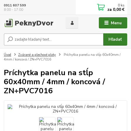
0
ks
0911 607 599
za
0,00 €
8:00 - 17:00
Menu
Hľadať
Úvod
Zvárané a plechové ploty
Príchytka panelu na stĺp 60x40mm /
4mm / koncová / ZN+PVC7016
Príchytka panelu na stĺp
60x40mm / 4mm / koncová /
ZN+PVC7016