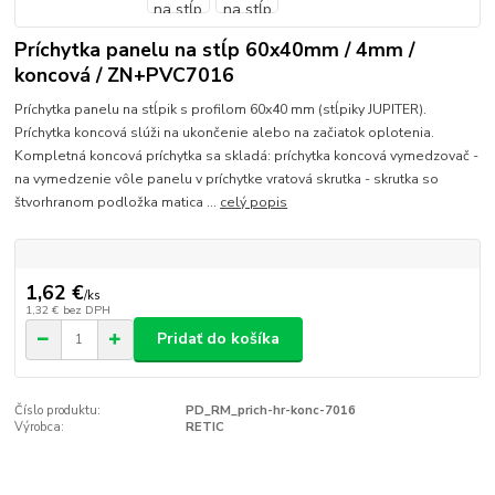
Príchytka panelu na stĺp 60x40mm / 4mm /
koncová / ZN+PVC7016
Príchytka panelu na stĺpik s profilom 60x40 mm (stĺpiky JUPITER).
Príchytka koncová slúži na ukončenie alebo na začiatok oplotenia.
Kompletná koncová príchytka sa skladá: príchytka koncová vymedzovač -
na vymedzenie vôle panelu v príchytke vratová skrutka - skrutka so
štvorhranom podložka matica ...
celý popis
1,62 €
/
ks
1,32 €
bez DPH
Pridať do košíka
Číslo produktu:
PD_RM_prich-hr-konc-7016
Výrobca:
RETIC