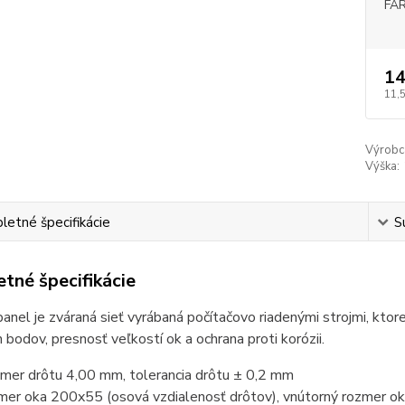
FA
14
11,
Výrobc
Výška:
etné špecifikácie
S
tné špecifikácie
anel je zváraná sieť vyrábaná počítačovo riadenými strojmi, ktor
 bodov, presnosť veľkostí ok a ochrana proti korózii.
emer drôtu 4,00 mm, tolerancia drôtu ± 0,2 mm
mer oka
200x55
(osová vzdialenosť drôtov), vnútorný rozmer 