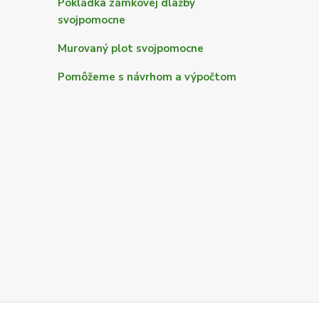
Pokládka zámkovej dlažby
svojpomocne
Murovaný plot svojpomocne
Pomôžeme s návrhom a výpočtom