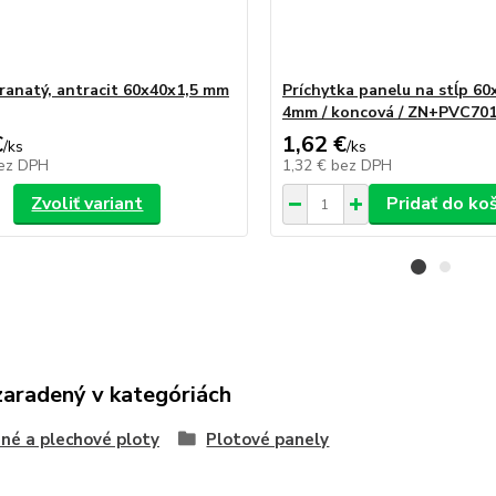
hranatý, antracit 60x40x1,5 mm
Príchytka panelu na stĺp 6
4mm / koncová / ZN+PVC70
€
1,62 €
/
ks
/
ks
ez DPH
1,32 €
bez DPH
Zvoliť variant
Pridať do ko
zaradený v kategóriách
né a plechové ploty
Plotové panely