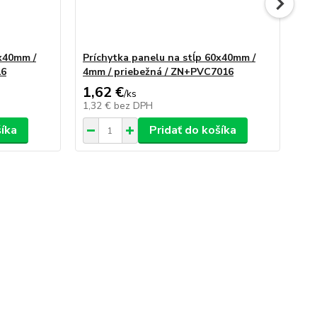
0x40mm /
Príchytka panelu na stĺp 60x40mm /
Pr
16
4mm / priebežná / ZN+PVC7016
4m
1,62 €
1,
/
ks
1,32 €
bez DPH
1,
šíka
Pridať do košíka