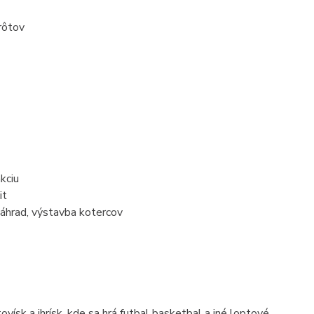
rôtov
kciu
it
záhrad, výstavba kotercov
sk a ihrísk, kde sa hrá futbal basketbal a iné loptové