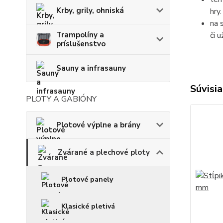
Krby, grily, ohniská
hry.
na 
či 
Trampolíny a
príslušenstvo
Sauny a infrasauny
Súvisia
PLOTY A GABIÓNY
Plotové výplne a brány
Zvárané a plechové ploty
Plotové panely
Klasické pletivá