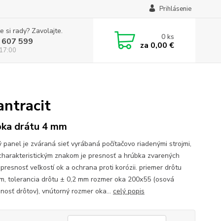
Prihlásenie
e si rady? Zavolajte.
0
ks
 607 599
za
0,00 €
 17:00
antracit
ka drátu 4 mm
ý panel je zváraná sieť vyrábaná počítačovo riadenými strojmi,
 charakteristickým znakom je presnosť a hrúbka zvarených
presnosť veľkostí ok a ochrana proti korózii. priemer drôtu
m, tolerancia drôtu ± 0,2 mm rozmer oka 200x55 (osová
enosť drôtov), vnútorný rozmer oka...
celý popis