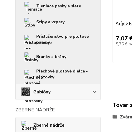
Tieniace pásky a siete
Stĺpy a vzpery
Stĺpik 
Príslušenstvo pre plotové
7,07 
panely
5,75 €
b
Bránky a brány
Plechové plotové dielce -
plotovky
Gabióny
Tovar 
ZBERNÉ NÁDRŽE
Zvára
Zberné nádrže