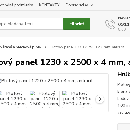
chodné podmienky
KONTAKTY
Dobre vedieť
Neviet
Hľadať
0911
8:00 -
várané a plechové ploty
Plotový panel 1230 x 2500 x 4 mm, antracit
ový panel 1230 x 2500 x 4 mm, 
Hrúb
Plotov
ktorej
bodov, 
4,00 m
vzdial