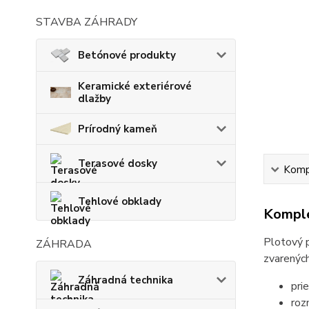
STAVBA ZÁHRADY
Betónové produkty
Keramické exteriérové
dlažby
Prírodný kameň
Terasové dosky
Kompl
Tehlové obklady
Komple
Plotový p
ZÁHRADA
zvarených
Záhradná technika
pri
roz