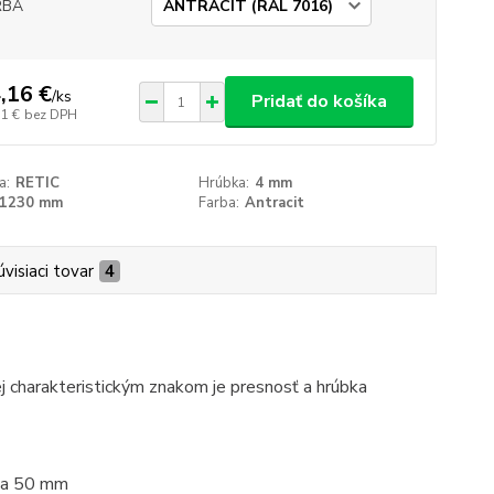
RBA
,16 €
/
ks
Pridať do košíka
51 €
bez DPH
a:
RETIC
Hrúbka:
4 mm
1230 mm
Farba:
Antracit
úvisiaci tovar
4
ej charakteristickým znakom je presnosť a hrúbka
oka 50 mm