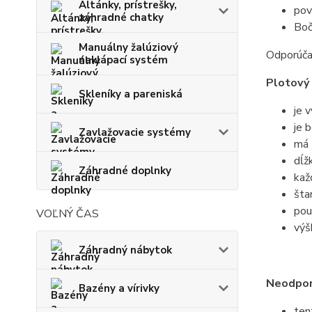
Altánky, prístrešky,
pov
záhradné chatky
Boč
Manuálny žalúziový
Odporúča
naklápací systém
Plotový
Skleníky a pareniská
je 
je 
Zavlažovacie systémy
má 
dĺž
Záhradné doplnky
kaž
šta
pou
VOĽNÝ ČAS
výš
Záhradný nábytok
Neodpor
Bazény a vírivky
ten