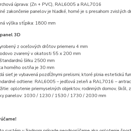
rchová úprava: (Zn + PVC),
RAL6005 a RAL7016
né zakončenie panelov je hladké, horné je s presahom zvislých d
ná výška stĺpika: 1800 mm
 panel 3D
vyrobený z oceľových drôtov priemeru 4 mm
bodovo zvarený v okatosti 55 x 200 mm
štandardnú šírku 2500 mm
ka horného ostňa je 30 mm
dá sieť je vybavená pozdĺžnymi prelismi, ktoré plnia estetickú fun
ndardné odtiene: RAL6005 – jedľová zeleň a RAL7016 – antrac
žitie: oplotenie priemyselných objektov, rodinných domov, škôl, 
ky panelov: 1030 / 1230 / 1530 / 1730 / 2030 mm
účame!
to systém v žiadnom prípade neodporúčame ako oplotenie športoví