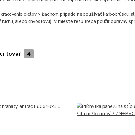
skracovanie dielov v žiadnom prípade
nepoužívať
karbobrúsku, al
už ručnú, alebo chvostovú). V mieste rezu treba použiť opravný spr
ci tovar
4