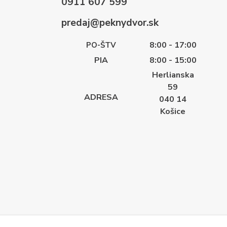
0911 607 599
predaj@peknydvor.sk
8:00 - 17:00
PO-ŠTV
PIA
8:00 - 15:00
Herlianska
59
ADRESA
040 14
Košice