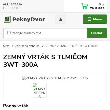
0
ks
0911 607 599
za
0,00 €
8:00 - 17:00
Menu
Hľadať
Úvod
Záhradná technika
ZEMNÝ VRTÁK S TLMIČOM 3WT-300A
ZEMNÝ VRTÁK S TLMIČOM
3WT-300A
Pôdny vrták