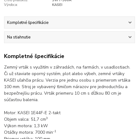
Číslo produktu:
3WT-300A
Výrobca:
KASEI
Kompletné špecifikácie
Na stiahnutie
Kompletné špecifikácie
Zemný vrták s využitím v záhradách, na farmách, v usadlostiach.
Či už staviate oporný systém, plot alebo výbeh, zemné vrtáky
KASEI uľahčia prácu. Verzia pre jednu osobu s priemerom vrtáka
100 mm. Stroj je vybavený tlmičom nárazov pre jednoduchšiu a
bezpečnejšiu prácu. Vrták priemeru 10 cm s dĺžkou 80 cm je
súčasťou balenia.
Motor: KASEI 1E44F-E 2-takt
3
Objem valca: 51,7 cm
Výkon motora: 1,3 kW
-1
Otáčky motora: 7000 min
Priemer vrtáka: 100 mm