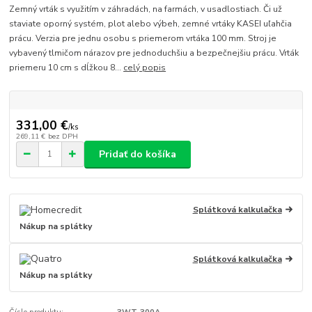
Zemný vrták s využitím v záhradách, na farmách, v usadlostiach. Či už
staviate oporný systém, plot alebo výbeh, zemné vrtáky KASEI uľahčia
prácu. Verzia pre jednu osobu s priemerom vrtáka 100 mm. Stroj je
vybavený tlmičom nárazov pre jednoduchšiu a bezpečnejšiu prácu. Vrták
priemeru 10 cm s dĺžkou 8...
celý popis
331,00 €
/
ks
269,11 €
bez DPH
Pridať do košíka
Splátková kalkulačka
Nákup na splátky
Splátková kalkulačka
Nákup na splátky