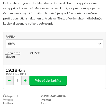
Dokonalé spojenie z každej strany Dlažba Ariba opticky pôsobí ako
veľký prírodný kameň. Má špeciálny tvar, ktorý je v priamom spojení s
ôsmimi susednými formátmi. To zaisťuje vysokú úroveň bezpečnosti
proti posunutiu a nakloneniu. A vďaka 45-stupňovým uhlom dlažobných
kociek disponuje veľko...
celý popis
FARBA
Cena pred
21,77 €
zľavou
19,18 €
/
ks
15,59 €
bez DPH
Pridať do košíka
Číslo produktu:
Z-PREMAC-ARIBA
Výrobca:
Premac
Hrúbka:
8 cm