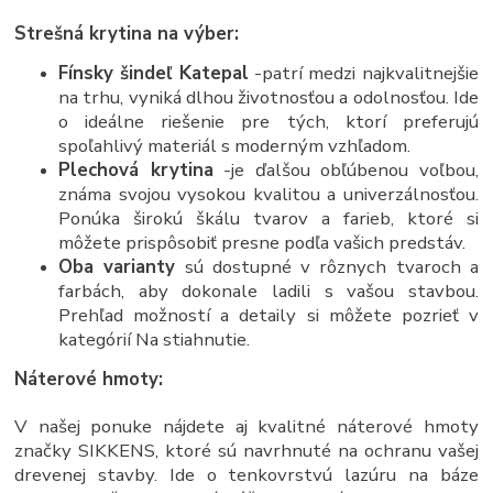
Strešná krytina na výber:
Fínsky šindeľ Katepal
-patrí medzi najkvalitnejšie
na trhu, vyniká dlhou životnosťou a odolnosťou. Ide
o ideálne riešenie pre tých, ktorí preferujú
spoľahlivý materiál s moderným vzhľadom.
Plechová krytina
-je ďalšou obľúbenou voľbou,
známa svojou vysokou kvalitou a univerzálnosťou.
Ponúka širokú škálu tvarov a farieb, ktoré si
môžete prispôsobiť presne podľa vašich predstáv.
Oba varianty
sú dostupné v rôznych tvaroch a
farbách, aby dokonale ladili s vašou stavbou.
Prehľad možností a detaily si môžete pozrieť v
kategórií Na stiahnutie.
Náterové hmoty:
V našej ponuke nájdete aj kvalitné náterové hmoty
značky SIKKENS, ktoré sú navrhnuté na ochranu vašej
drevenej stavby. Ide o tenkovrstvú lazúru na báze