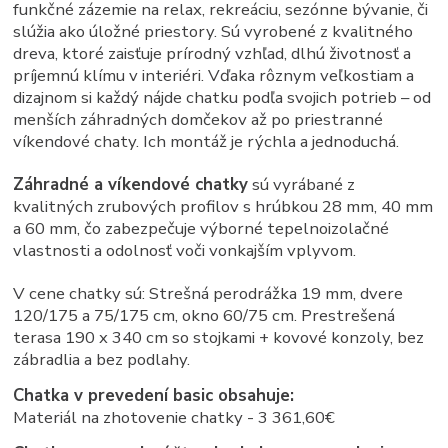
funkčné zázemie na relax, rekreáciu, sezónne bývanie, či
slúžia ako úložné priestory. Sú vyrobené z kvalitného
dreva, ktoré zaisťuje prírodný vzhľad, dlhú životnosť a
príjemnú klímu v interiéri. Vďaka rôznym veľkostiam a
dizajnom si každý nájde chatku podľa svojich potrieb – od
menších záhradných domčekov až po priestranné
víkendové chaty. Ich montáž je rýchla a jednoduchá.
Záhradné a víkendové chatky
sú vyrábané z
kvalitných zrubových profilov s hrúbkou 28 mm, 40 mm
a 60 mm, čo zabezpečuje výborné tepelnoizolačné
vlastnosti a odolnosť voči vonkajším vplyvom.
V cene chatky sú: Strešná perodrážka 19 mm, dvere
120/175 a 75/175 cm, okno 60/75 cm. Prestrešená
terasa 190 x 340 cm so stojkami + kovové konzoly, bez
zábradlia a bez podlahy.
Chatka v prevedení basic obsahuje:
Materiál na zhotovenie chatky - 3 361,60€