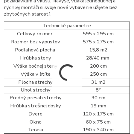
požiadavkám a vkusu. Navyše, vďaka jednoduchej a
rýchlej montáži si svoje nové vybavenie užijete bez
zbytočných starostí.
Technické parametre
Celkový rozmer
595 x 295 cm
Rozmer bez výpustov
575 x 275 cm
Podlahová plocha
15,8 m2
Hrúbka steny
28/40 mm
Výška bočnej steny
200 cm
Výška v štíte
250 cm
Plocha strechy
31 m2
Uhol strechy
8°
Predný presah strechy
30 cm
Hrúbka strešnej dosky
19 mm
Dvere
120 x 175 cm
Okno
60 x 75 cm
Terasa
190 x 340 cm