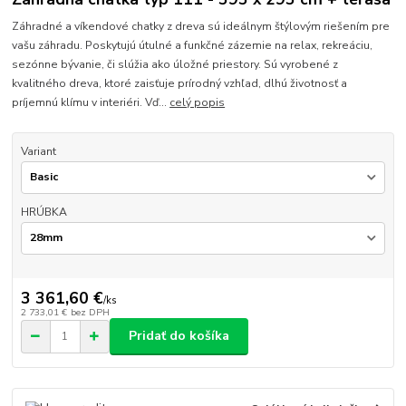
Záhradné a víkendové chatky z dreva sú ideálnym štýlovým riešením pre
vašu záhradu. Poskytujú útulné a funkčné zázemie na relax, rekreáciu,
sezónne bývanie, či slúžia ako úložné priestory. Sú vyrobené z
kvalitného dreva, ktoré zaisťuje prírodný vzhľad, dlhú životnosť a
príjemnú klímu v interiéri. Vď...
celý popis
Variant
HRÚBKA
3 361,60 €
/
ks
2 733,01 €
bez DPH
Pridať do košíka