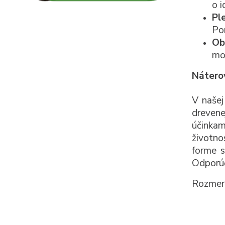
o i
Pl
Pon
Ob
mož
Nátero
V našej
drevene
účinkam
životno
forme s
Odporúč
Rozmery