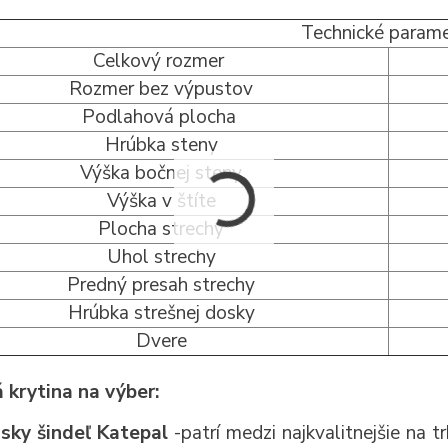
Technické param
Celkový rozmer
Rozmer bez výpustov
Podlahová plocha
Hrúbka steny
Výška bočnej steny
Výška v štíte
Plocha strechy
Uhol strechy
Predný presah strechy
Hrúbka strešnej dosky
Dvere
 krytina na výber:
nsky šindeľ Katepal
-patrí medzi najkvalitnejšie na t