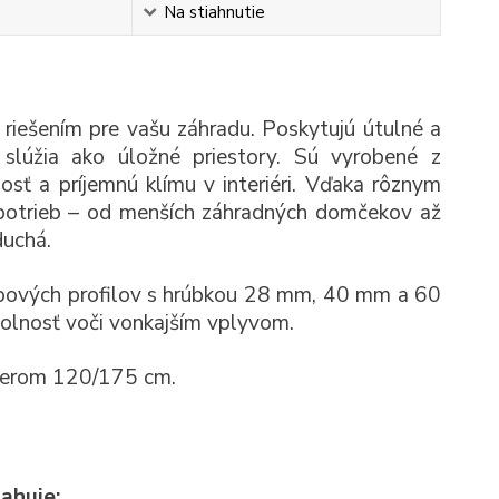
Na stiahnutie
riešením pre vašu záhradu. Poskytujú útulné a
i slúžia ako úložné priestory. Sú vyrobené z
nosť a príjemnú klímu v interiéri. Vďaka rôznym
 potrieb – od menších záhradných domčekov až
duchá.
ubových profilov s hrúbkou 28 mm, 40 mm a 60
olnosť voči vonkajším vplyvom.
zmerom 120/175 cm.
sahuje: