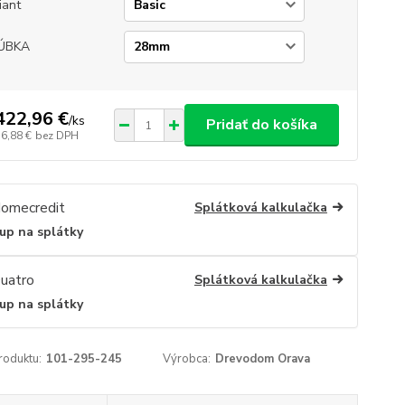
iant
ÚBKA
422,96 €
/
ks
Pridať do košíka
56,88 €
bez DPH
Splátková kalkulačka
up na splátky
Splátková kalkulačka
up na splátky
roduktu:
101-295-245
Výrobca:
Drevodom Orava