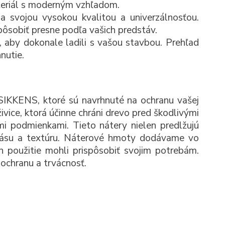
materiál s moderným vzhľadom.
 svojou vysokou kvalitou a univerzálnosťou.
spôsobiť presne podľa vašich predstáv.
 aby dokonale ladili s vašou stavbou. Prehľad
nutie.
SIKKENS, ktoré sú navrhnuté na ochranu vašej
ivice, ktorá účinne chráni drevo pred škodlivými
mi podmienkami. Tieto nátery nielen predlžujú
 krásu a textúru. Náterové hmoty dodávame vo
h použitie mohli prispôsobiť svojim potrebám.
ochranu a trvácnosť.