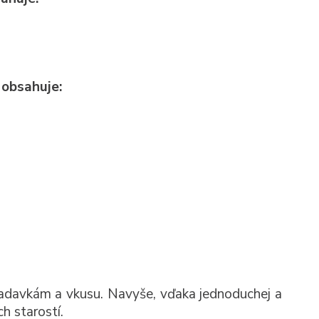
 obsahuje:
adavkám a vkusu. Navyše, vďaka jednoduchej a
h starostí.