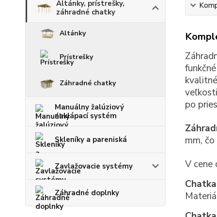
Altánky, prístrešky,
Kompl
záhradné chatky
Altánky
Komple
Záhradn
Prístrešky
funkčné
kvalitn
Záhradné chatky
veľkost
po prie
Manuálny žalúziový
naklápací systém
Záhrad
mm, čo 
Skleníky a pareniská
V cene 
Zavlažovacie systémy
Chatka 
Záhradné doplnky
Materiá
Chatka