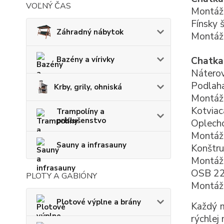
VOĽNÝ ČAS
Montáž
Fínsky 
Záhradný nábytok
Montáž 
Chatka
Bazény a vírivky
Náterov
Podlah
Krby, grily, ohniská
Montáž
Kotviac
Trampolíny a
príslušenstvo
Oplecho
Montáž 
Sauny a infrasauny
Konštru
Montáž
OSB 22
PLOTY A GABIÓNY
Montáž
Plotové výplne a brány
Každý m
rýchlej