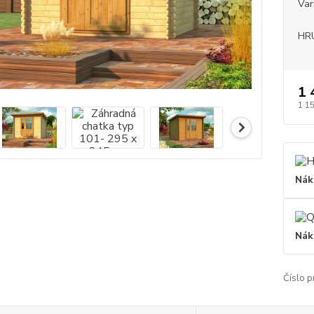
Var
HR
1 
1 1
Nák
Nák
Číslo p