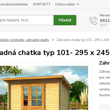
chodné podmienky
KONTAKTY
Dobre vedieť
Neviet
Hľadať
0911
8:00 -
ltánky, prístrešky, záhradné chatky
Záhradná chatka typ 101- 295 x 245
adná chatka typ 101- 295 x 24
Záhr
Záhrad
pre va
rekreác
vyrobe
životno