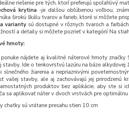
deálne riešenie pre tých, ktorí preferujú spoľahlivý 
echová krytina
-je ďalšou obľúbenou voľbou, známa
úka širokú škálu tvarov a farieb, ktoré si môžete pri
a varianty
sú dostupné v rôznych tvaroch a farbách,
ností a detaily si môžete pozrieť v kategórií Na stiah
vé hmoty:
 ponuke nájdete aj kvalitné náterové hmoty značky 
j stavby. Ide o tenkovrstvú lazúru na báze alkydovej ž
i slnečného žiarenia a nepriaznivými poveternostný
sť vašej stavby, ale aj zachovávajú jej prirodzenú
amostatných produktov bez aplikácie, aby ste si ic
a sa aplikovať náter v dvoch vrstvách pre optimálnu 
 chatky sú vrátane
presahu stien 10 cm