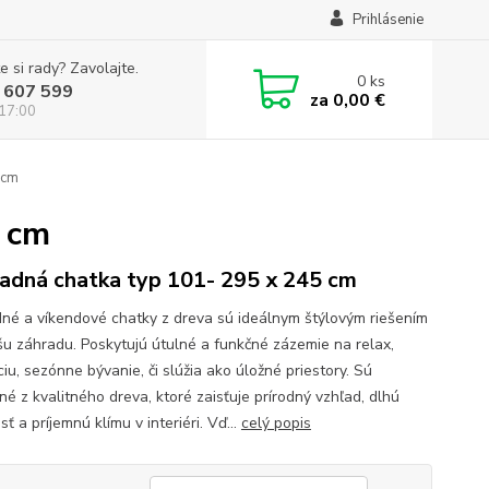
Prihlásenie
e si rady? Zavolajte.
0
ks
 607 599
za
0,00 €
 17:00
 cm
5 cm
adná chatka typ 101- 295 x 245 cm
né a víkendové chatky z dreva sú ideálnym štýlovým riešením
šu záhradu. Poskytujú útulné a funkčné zázemie na relax,
iu, sezónne bývanie, či slúžia ako úložné priestory. Sú
né z kvalitného dreva, ktoré zaisťuje prírodný vzhľad, dlhú
sť a príjemnú klímu v interiéri. Vď...
celý popis