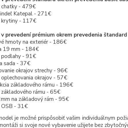
 chatky - 479€
šindeľ Katepal - 271€
krytiny - 117€
 v prevedení prémium okrem prevedenia štandard
é hmoty na exteriér - 186€
a 19 mm - 184€
 podlahy - 91€
a sada - 37€
vanie okrajov strechy - 96€
oplechovania okrajov - 57€
kcia základového rámu - 196€
 základového rámu - 65€
mm na základový rám - 95€
 OSB - 31€
odel je možné prispôsobiť vašim individuálnym poži
 montáži si svoje nové vybavenie užijete bez zbytočnýc