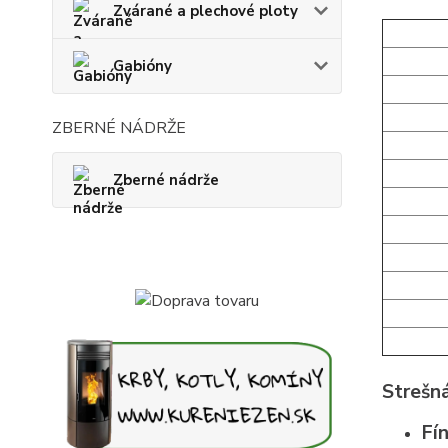
Zvárané a plechové ploty
Gabióny
ZBERNÉ NÁDRŽE
Zberné nádrže
Strešná
Fí