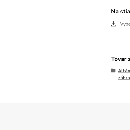
Na sti
Vyber
Tovar 
Altán
záhra