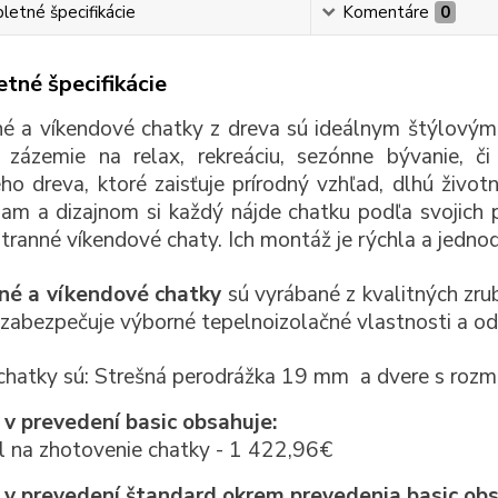
etné špecifikácie
Komentáre
0
tné špecifikácie
é a víkendové chatky z dreva sú ideálnym štýlovým 
 zázemie na relax, rekreáciu, sezónne bývanie, č
ého dreva, ktoré zaisťuje prírodný vzhľad, dlhú život
iam a dizajnom si každý nájde chatku podľa svojich
stranné víkendové chaty. Ich montáž je rýchla a jedno
né a víkendové chatky
sú vyrábané z kvalitných zr
zabezpečuje výborné tepelnoizolačné vlastnosti a od
chatky sú: Strešná perodrážka 19 mm a dvere s ro
v prevedení basic obsahuje:
l na zhotovenie chatky - 1 422,96€
 v prevedení štandard okrem prevedenia basic ob