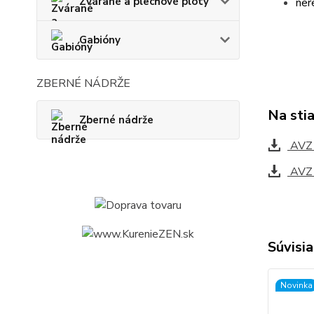
Zvárané a plechové ploty
ner
Gabióny
ZBERNÉ NÁDRŽE
Na sti
Zberné nádrže
AVZ1
AVZ
Súvisia
Novinka