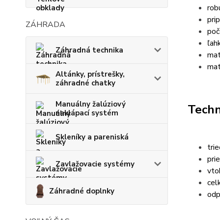
rob
pri
ZÁHRADA
poč
ľah
Záhradná technika
mat
mat
Altánky, prístrešky,
záhradné chatky
Manuálny žalúziový
Techn
naklápací systém
Skleníky a pareniská
tri
pri
Zavlažovacie systémy
vto
cel
Záhradné doplnky
odp