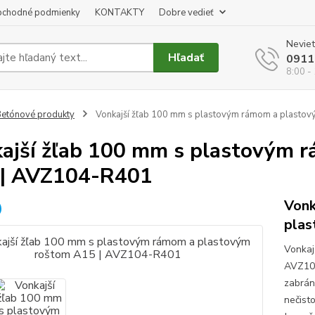
chodné podmienky
KONTAKTY
Dobre vedieť
Neviet
Hľadať
0911
8:00 -
etónové produkty
Vonkajší žľab 100 mm s plastovým rámom a plasto
ajší žľab 100 mm s plastovým 
 | AVZ104-R401
Vonk
plas
Vonkaj
AVZ104
zabrán
nečisto