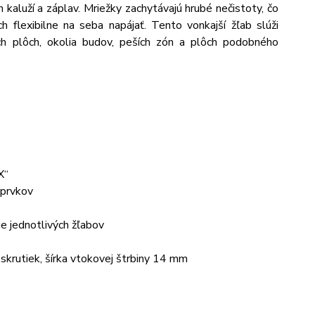
 kaluží a záplav. Mriežky zachytávajú hrubé nečistoty, čo
h flexibilne na seba napájať. Tento vonkajší žľab slúži
ch plôch, okolia budov, peších zón a plôch podobného
X“
 prvkov
 jednotlivých žľabov
skrutiek, šírka vtokovej štrbiny 14 mm