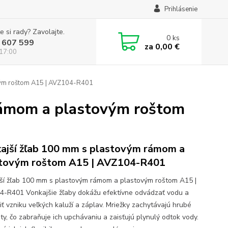
Prihlásenie
e si rady? Zavolajte.
0
ks
 607 599
za
0,00 €
 17:00
vým roštom A15 | AVZ104-R401
rámom a plastovým roštom
ajší žľab 100 mm s plastovým rámom a
tovým roštom A15 | AVZ104-R401
ší žľab 100 mm s plastovým rámom a plastovým roštom A15 |
-R401 Vonkajšie žľaby dokážu efektívne odvádzať vodu a
iť vzniku veľkých kaluží a záplav. Mriežky zachytávajú hrubé
ty, čo zabraňuje ich upchávaniu a zaisťujú plynulý odtok vody.