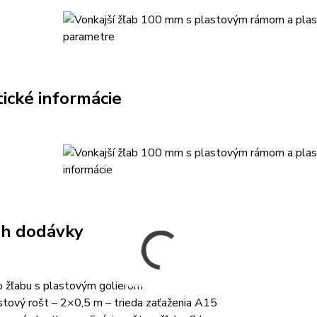
tické informácie
h dodávky
o žľabu s plastovým golierom
stový rošt – 2×0,5 m – trieda zaťaženia A15