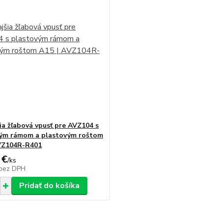
ia žľabová vpusť pre AVZ104 s
ým rámom a plastovým roštom
VZ104R-R401
 €
/
ks
bez DPH
Pridať do košíka