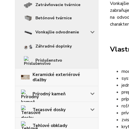
Vonkajšie
Zatrávňovacie tvárnice
zabraňuje
na odvod
Betónové tvárnice
charakter
Vonkajšie odvodnenie
Záhradné doplnky
Vlast
Príslušenstvo
mod
Keramické exteriérové
sys
dlažby
jed
pre
Prírodný kameň
prí
roš
Terasové dosky
prí
zvi
Tehlové obklady
kry