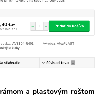
é ich ich flexibilne na seba na...
celý popis
,30 €
/
ks
Pridať do košíka
50 €
bez DPH
roduktu:
AVZ104-R401
Výrobca:
AlcaPLAST
onkajšie žľaby
Na stiahnutie
Súvisiaci tovar
1
 rámom a plastovým roštom