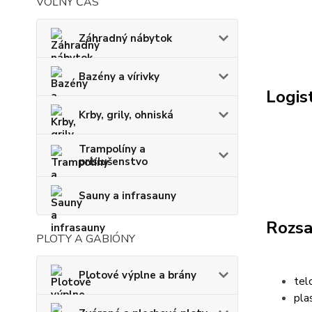
VOĽNÝ ČAS
Záhradný nábytok
Bazény a vírivky
Logis
Krby, grily, ohniská
Trampolíny a
príslušenstvo
Sauny a infrasauny
Rozsa
PLOTY A GABIÓNY
Plotové výplne a brány
tel
pla