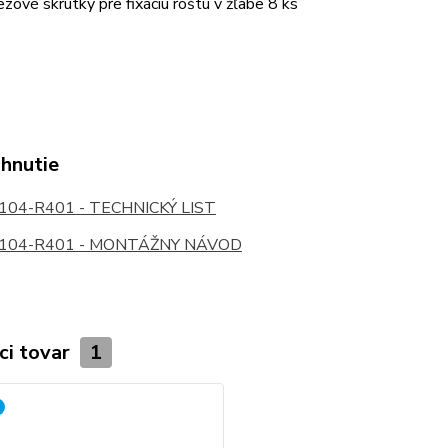
ezové skrutky pre fixáciu roštu v žľabe 8 ks
ahnutie
04-R401 - TECHNICKÝ LIST
104-R401 - MONTÁŽNY NÁVOD
ci tovar
1