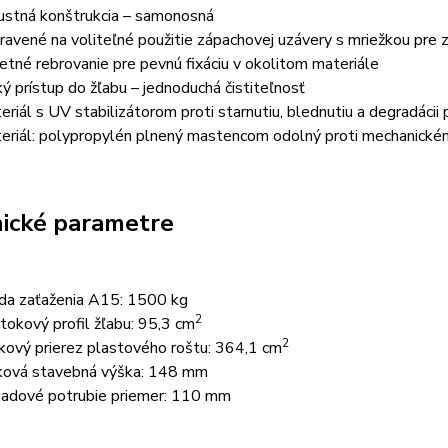
ustná konštrukcia – samonosná
pravené na voliteľné použitie zápachovej uzávery s mriežkou pre 
etné rebrovanie pre pevnú fixáciu v okolitom materiále
ký prístup do žľabu – jednoduchá čistiteľnosť
eriál s UV stabilizátorom proti starnutiu, blednutiu a degradácii 
eriál: polypropylén plnený mastencom odolný proti mechanick
ické parametre
eda zaťaženia A15: 1500 kg
2
etokový profil žľabu: 95,3 cm
2
kový prierez plastového roštu: 364,1 cm
ková stavebná výška: 148 mm
adové potrubie priemer: 110 mm