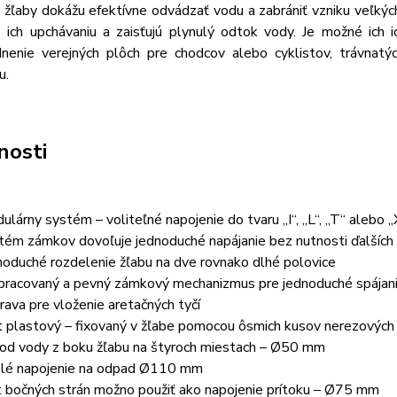
 žľaby dokážu efektívne odvádzať vodu a zabrániť vzniku veľkých
 ich upchávaniu a zaisťujú plynulý odtok vody. Je možné ich ic
nenie verejných plôch pre chodcov alebo cyklistov, trávnatý
u.
nosti
ulárny systém – voliteľné napojenie do tvaru „I“, „L“, „T“ alebo „
tém zámkov dovoľuje jednoduché napájanie bez nutnosti ďalších
noduché rozdelenie žľabu na dve rovnako dlhé polovice
pracovaný a pevný zámkový mechanizmus pre jednoduché spájanie
prava pre vloženie aretačných tyčí
t plastový – fixovaný v žľabe pomocou ôsmich kusov nerezových 
vod vody z boku žľabu na štyroch miestach – Ø50 mm
slé napojenie na odpad Ø110 mm
t bočných strán možno použiť ako napojenie prítoku – Ø75 mm