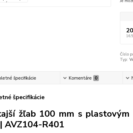
Je možn
20
16,
Číslo p
Typ:
V
etné špecifikácie
Komentáre
0
tné špecifikácie
ajší žľab 100 mm s plastovým
 | AVZ104-R401