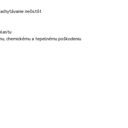
zachytávanie nečistôt
plastu
ému, chemickému a tepelnému poškodeniu