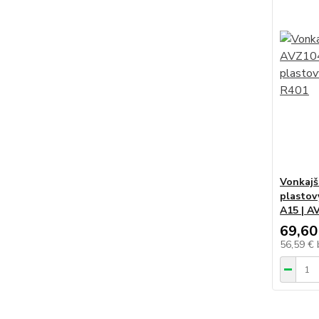
Vonkajš
plastov
A15 | A
69,60
56,59 €