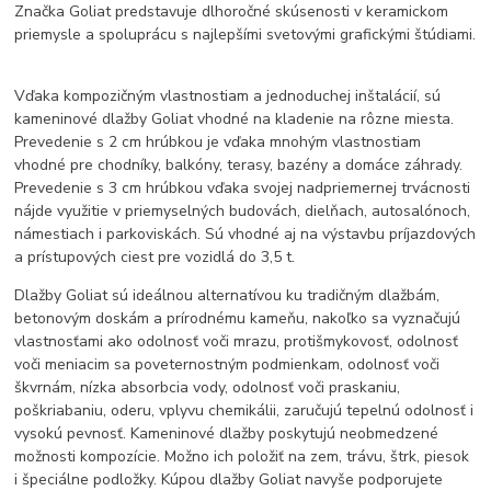
Značka Goliat predstavuje dlhoročné skúsenosti v keramickom
priemysle a spoluprácu s najlepšími svetovými grafickými štúdiami.
Vďaka kompozičným vlastnostiam a jednoduchej inštalácií, sú
kameninové dlažby Goliat vhodné na kladenie na rôzne miesta.
Prevedenie s 2 cm hrúbkou je vďaka mnohým vlastnostiam
vhodné pre chodníky, balkóny, terasy, bazény a domáce záhrady.
Prevedenie s 3 cm hrúbkou vďaka svojej nadpriemernej trvácnosti
nájde využitie v priemyselných budovách, dielňach, autosalónoch,
námestiach i parkoviskách. Sú vhodné aj na výstavbu príjazdových
a prístupových ciest pre vozidlá do 3,5 t.
Dlažby Goliat sú ideálnou alternatívou ku tradičným dlažbám,
betonovým doskám a prírodnému kameňu, nakoľko sa vyznačujú
vlastnosťami ako odolnosť voči mrazu, protišmykovosť, odolnosť
voči meniacim sa poveternostným podmienkam, odolnosť voči
škvrnám, nízka absorbcia vody, odolnosť voči praskaniu,
poškriabaniu, oderu, vplyvu chemikálii, zaručujú tepelnú odolnosť i
vysokú pevnosť. Kameninové dlažby poskytujú neobmedzené
možnosti kompozície. Možno ich položiť na zem, trávu, štrk, piesok
i špeciálne podložky. Kúpou dlažby Goliat navyše podporujete