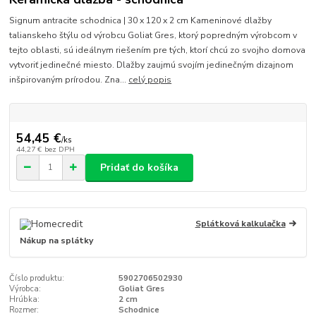
Signum antracite schodnica | 30 x 120 x 2 cm Kameninové dlažby
talianskeho štýlu od výrobcu Goliat Gres, ktorý popredným výrobcom v
tejto oblasti, sú ideálnym riešením pre tých, ktorí chcú zo svojho domova
vytvoriť jedinečné miesto. Dlažby zaujmú svojím jedinečným dizajnom
inšpirovaným prírodou. Zna...
celý popis
54,45 €
/
ks
44,27 €
bez DPH
Pridať do košíka
Splátková kalkulačka
Nákup na splátky
Číslo produktu:
5902706502930
Výrobca:
Goliat Gres
Hrúbka:
2 cm
Rozmer:
Schodnice