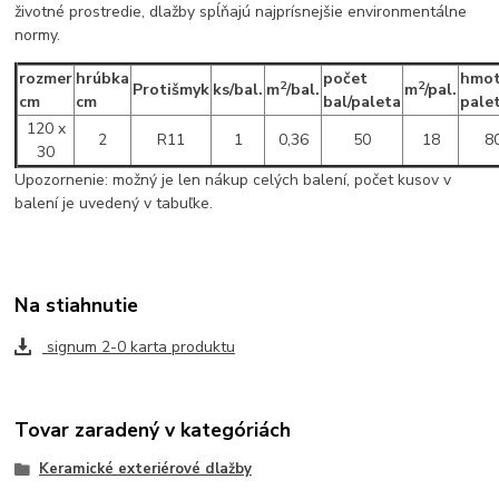
životné prostredie, dlažby spĺňajú najprísnejšie environmentálne
normy.
rozmer
hrúbka
počet
hmot
2
2
Protišmyk
ks/bal.
m
/bal.
m
/pal.
cm
cm
bal/paleta
pale
120 x
2
R11
1
0,36
50
18
8
30
Upozornenie: možný je len nákup celých balení, počet kusov v
balení je uvedený v tabuľke.
Na stiahnutie
signum 2-0 karta produktu
Tovar zaradený v kategóriách
Keramické exteriérové dlažby