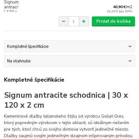
40,90 €
/
m2
33,25 €
bez DPH
Pridať do košíka
Kompletné špecifikácie
Na stiahnutie
Kompletné špecifikácie
Signum antracite schodnica | 30 x
120 x 2 cm
Kameninové dlažby talianskeho štýlu od výrobcu Goliat Gres,
ktorý popredným výrobcom v tejto oblasti, sú ideálnym riešením
pre tých, ktorí chcú zo svojho domova vytvoriť jedinečné miesto.
Dlažby zaujmú svojím jedinečným dizajnom inšpirovaným prírodou.