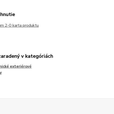
ahnutie
m 2-0 karta produktu
zaradený v kategóriách
ické exteriérové
y