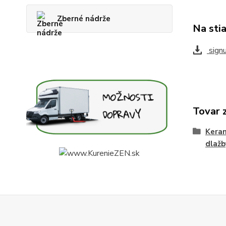
Zberné nádrže
Na sti
signu
Tovar 
Keram
dlažb