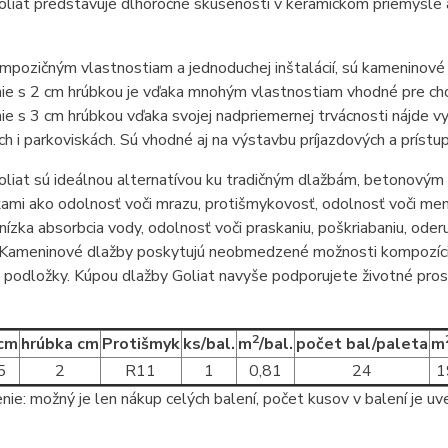
liat predstavuje dlhoročné skúsenosti v keramickom priemysle a
pozičným vlastnostiam a jednoduchej inštalácií, sú kameninové 
e s 2 cm hrúbkou je vďaka mnohým vlastnostiam vhodné pre chod
e s 3 cm hrúbkou vďaka svojej nadpriemernej trvácnosti nájde vy
h i parkoviskách. Sú vhodné aj na výstavbu príjazdových a prístup
oliat sú ideálnou alternatívou ku tradičným dlažbám, betonový
ťami ako odolnosť voči mrazu, protišmykovosť, odolnosť voči m
nízka absorbcia vody, odolnosť voči praskaniu, poškriabaniu, oderu
Kameninové dlažby poskytujú neobmedzené možnosti kompozície. M
 podložky. Kúpou dlažby Goliat navyše podporujete životné prost
2
 cm
hrúbka cm
Protišmyk
ks/bal.
m
/bal.
počet bal/paleta
m
5
2
R11
1
0,81
24
1
ie: možný je len nákup celých balení, počet kusov v balení je uv