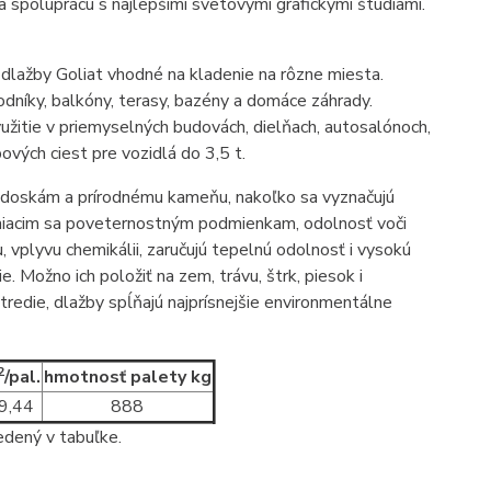
 spoluprácu s najlepšími svetovými grafickými štúdiami.
dlažby Goliat vhodné na kladenie na rôzne miesta.
níky, balkóny, terasy, bazény a domáce záhrady.
užitie v priemyselných budovách, dielňach, autosalónoch,
ových ciest pre vozidlá do 3,5 t.
m doskám a prírodnému kameňu, nakoľko sa vyznačujú
eniacim sa poveternostným podmienkam, odolnosť voči
, vplyvu chemikálii, zaručujú tepelnú odolnosť i vysokú
ožno ich položiť na zem, trávu, štrk, piesok i
redie, dlažby spĺňajú najprísnejšie environmentálne
2
/pal.
hmotnosť palety kg
9,44
888
edený v tabuľke.