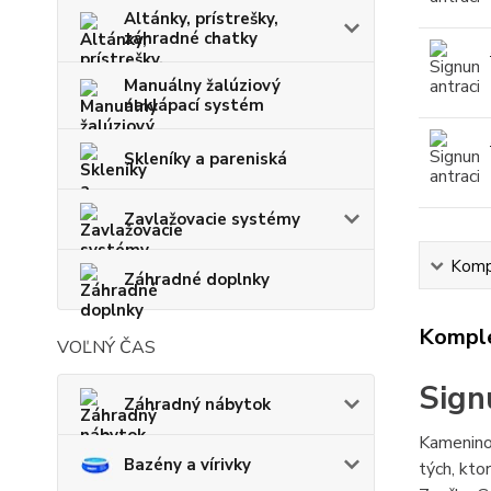
Altánky, prístrešky,
záhradné chatky
Manuálny žalúziový
naklápací systém
Skleníky a pareniská
Zavlažovacie systémy
Kompl
Záhradné doplnky
Komple
VOĽNÝ ČAS
Sign
Záhradný nábytok
Kameninov
Bazény a vírivky
tých, kto