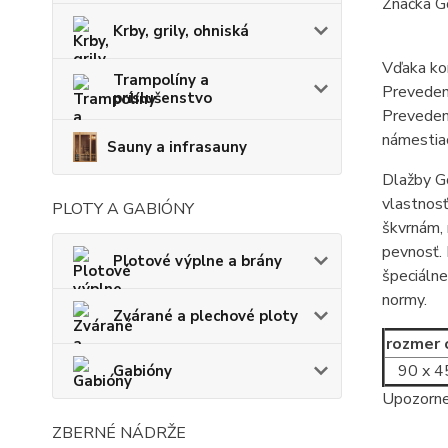
Značka Go
Krby, grily, ohniská
Vďaka kom
Trampolíny a
Prevedeni
príslušenstvo
Prevedeni
námestiac
Sauny a infrasauny
Dlažby G
vlastnos
PLOTY A GABIÓNY
škvrnám, 
pevnosť. 
Plotové výplne a brány
špeciálne
normy.
Zvárané a plechové ploty
rozmer
90 x 4
Gabióny
Upozornen
ZBERNÉ NÁDRŽE