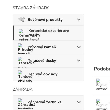
STAVBA ZÁHRADY
Betónové produkty
Keramické exteriérové
dlažby
Prírodný kameň
Terasové dosky
Podobn
Tehlové obklady
ZÁHRADA
Záhradná technika