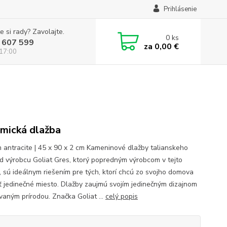
Prihlásenie
e si rady? Zavolajte.
0
ks
 607 599
za
0,00 €
 17:00
mická dlažba
 antracite | 45 x 90 x 2 cm Kameninové dlažby talianskeho
od výrobcu Goliat Gres, ktorý popredným výrobcom v tejto
i, sú ideálnym riešením pre tých, ktorí chcú zo svojho domova
iť jedinečné miesto. Dlažby zaujmú svojím jedinečným dizajnom
ovaným prírodou. Značka Goliat ...
celý popis