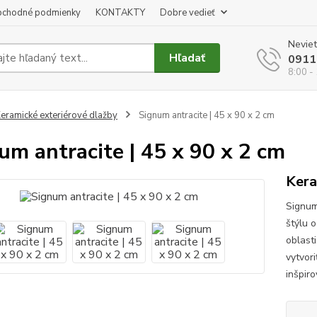
chodné podmienky
KONTAKTY
Dobre vedieť
Neviet
Hľadať
0911
8:00 -
eramické exteriérové dlažby
Signum antracite | 45 x 90 x 2 cm
um antracite | 45 x 90 x 2 cm
Kera
Signum
štýlu 
oblast
vytvor
inšpir