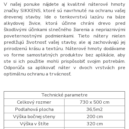
V našej ponuke nájdete aj kvalitné náterové hmoty
značky SIKKENS, ktoré sú navrhnuté na ochranu vašej
drevenej stavby. Ide o tenkovrstvú lazúru na báze
alkydovej živice, ktorá účinne chráni drevo pred
škodlivými účinkami slnečného žiarenia a nepriaznivými
poveternostnými podmienkami. Tieto nátery nielen
predlžujú životnosť vašej stavby, ale aj zachovávajú jej
prirodzenú krásu a textúru. Náterové hmoty dodávame
vo forme samostatných produktov bez aplikácie, aby
ste si ich použitie mohli prispôsobiť svojim potrebám.
Odporúča sa aplikovať náter v dvoch vrstvách pre
optimálnu ochranu a trvácnosť.
Technické parametre
Celkový rozmer
730 x 500 cm
Podlahová plocha
36,5m2
Výška bočnej steny
200 cm
Výška v štíte
320 cm