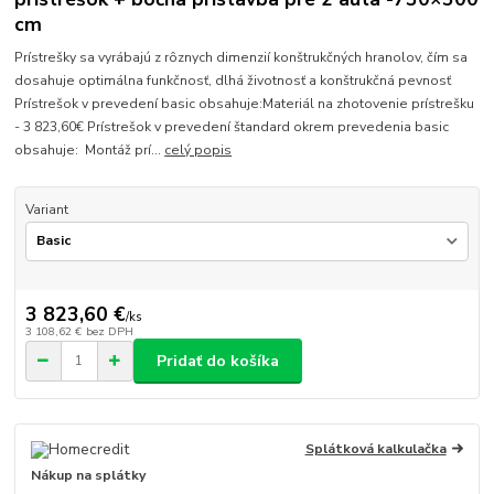
cm
Prístrešky sa vyrábajú z rôznych dimenzií konštrukčných hranolov, čím sa
dosahuje optimálna funkčnosť, dlhá životnosť a konštrukčná pevnosť
Prístrešok v prevedení basic obsahuje:Materiál na zhotovenie prístrešku
- 3 823,60€ Prístrešok v prevedení štandard okrem prevedenia basic
obsahuje: Montáž prí...
celý popis
Variant
3 823,60 €
/
ks
3 108,62 €
bez DPH
Pridať do košíka
Splátková kalkulačka
Nákup na splátky