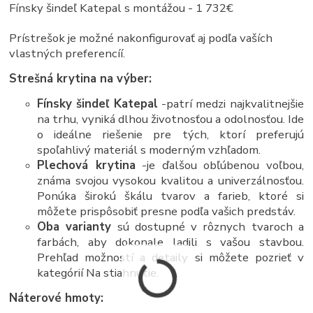
Fínsky šindeľ Katepal s montážou - 1 732€
Prístrešok je možné nakonfigurovať aj podľa vaších
vlastných preferencíí.
Strešná krytina na výber:
Fínsky šindeľ Katepal
-patrí medzi najkvalitnejšie
na trhu, vyniká dlhou životnosťou a odolnosťou. Ide
o ideálne riešenie pre tých, ktorí preferujú
spoľahlivý materiál s moderným vzhľadom.
Plechová krytina
-je ďalšou obľúbenou voľbou,
známa svojou vysokou kvalitou a univerzálnosťou.
Ponúka širokú škálu tvarov a farieb, ktoré si
môžete prispôsobiť presne podľa vašich predstáv.
Oba varianty
sú dostupné v rôznych tvaroch a
farbách, aby dokonale ladili s vašou stavbou.
Prehľad možností a detaily si môžete pozrieť v
kategórií Na stiahnutie.
Náterové hmoty: