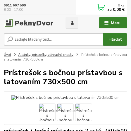
0
ks
0911 607 599
za
0,00 €
8:00 - 17:00
Menu
Hľadať
Úvod
Altánky, prístrešky, záhradné chatky
Prístrešok s bočnou prístavbou
s latovaním 730×500 cm
Prístrešok s bočnou prístavbou s
latovaním 730×500 cm
prístrešok + bočná prístavba pre 2 autá -730×500