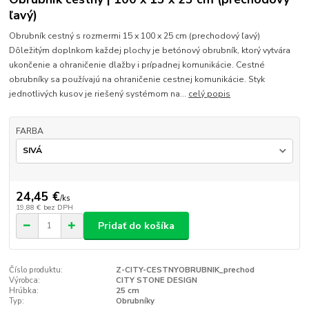
ľavý)
Obrubník cestný s rozmermi 15 x 100 x 25 cm (prechodový ľavý)
Dôležitým doplnkom každej plochy je betónový obrubník, ktorý vytvára
ukončenie a ohraničenie dlažby i prípadnej komunikácie. Cestné
obrubníky sa používajú na ohraničenie cestnej komunikácie. Styk
jednotlivých kusov je riešený systémom na...
celý popis
FARBA
24,45 €
/
ks
19,88 €
bez DPH
Pridať do košíka
Číslo produktu:
Z-CITY-CESTNYOBRUBNIK_prechod
Výrobca:
CITY STONE DESIGN
Hrúbka:
25 cm
Typ:
Obrubníky