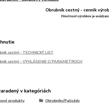
Hmotnosť výrobkov je uvádzaná
ahnutie
bník cestný - TECHNICKÝ LIST
bník cestný - VYHLÁSENIE O PARAMETROCH
zaradený v kategóriách
nové produkty
Obrubníky/Palisády