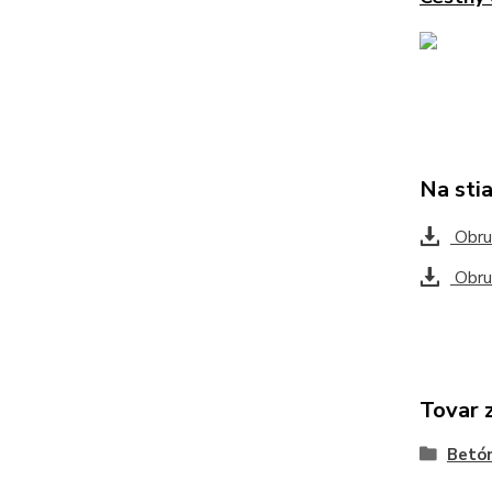
Na sti
Obru
Obru
Tovar 
Betó