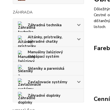
Dôležitý
ZÁHRADA
Cestné o
dištančný
Záhradná technika
listoch.
Altánky, prístrešky,
záhradné chatky
Fareb
Manuálny žalúziový
naklápací systém
Skleníky a pareniská
Zavlažovacie systémy
Záhradné doplnky
Cenn