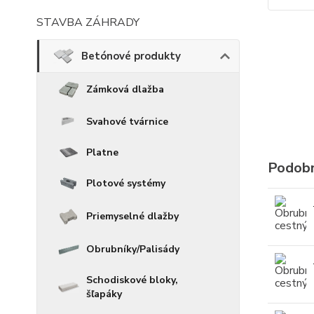
STAVBA ZÁHRADY
Betónové produkty
Zámková dlažba
Svahové tvárnice
Platne
Podobn
Plotové systémy
Priemyselné dlažby
Obrubníky/Palisády
Schodiskové bloky,
šľapáky