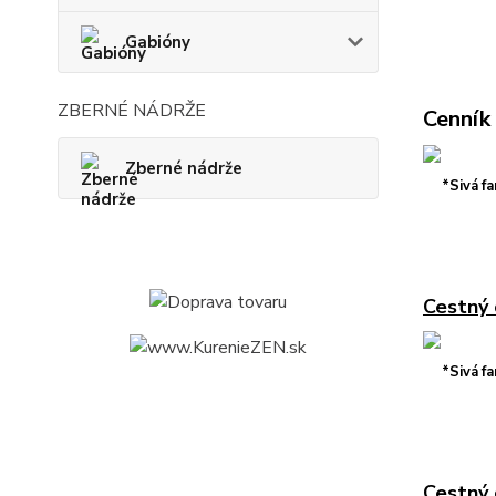
Gabióny
ZBERNÉ NÁDRŽE
Cenník
Zberné nádrže
*Sivá f
Cestný 
*Sivá f
Cestný 