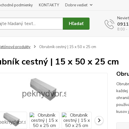
chodné podmienky
KONTAKTY
Dobre vedieť
Neviet
Hľadať
0911
8:00 -
etónové produkty
Obrubník cestný | 15 x 50 x 25 cm
bník cestný | 15 x 50 x 25 cm
Obru
Obrubn
každej
ohrani
použív
kusov 