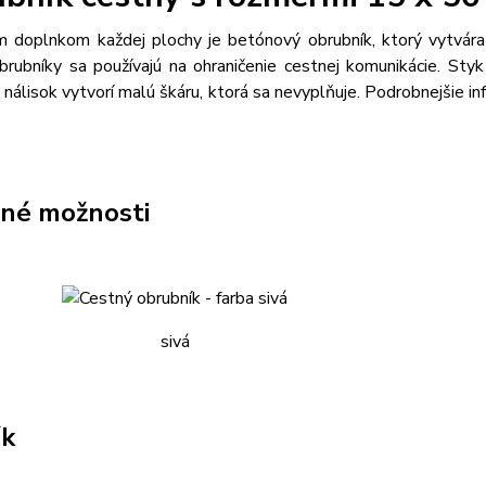
m doplnkom každej plochy je betónový obrubník, ktorý vytvára u
brubníky sa používajú na ohraničenie cestnej komunikácie. Sty
 nálisok vytvorí malú škáru, ktorá sa nevyplňuje. Podrobnejšie inf
né možnosti
sivá
ík