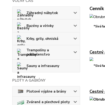
VOĽNÝ ČAS
Cenník
Záhradný nábytok
Bazény a vírivky
*Sivá f
Krby, grily, ohniská
Trampolíny a
Cestný 
príslušenstvo
Sauny a infrasauny
*Sivá f
PLOTY A GABIÓNY
Cestný 
Plotové výplne a brány
Zvárané a plechové ploty