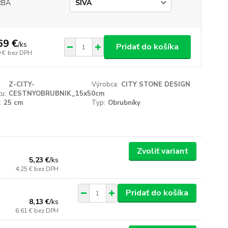
RBA
69 €
/
ks
Pridať do košíka
 €
bez DPH
Z-CITY-
Výrobca:
CITY STONE DESIGN
u:
CESTNYOBRUBNIK_15x50cm
:
25 cm
Typ:
Obrubníky
Zvoliť variant
5,23 €
/
ks
4,25 €
bez DPH
Pridať do košíka
8,13 €
/
ks
6,61 €
bez DPH