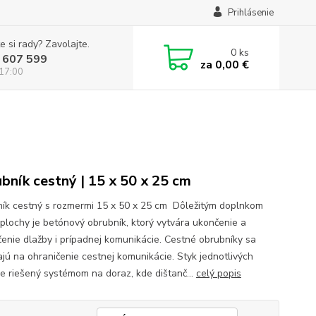
Prihlásenie
e si rady? Zavolajte.
0
ks
 607 599
za
0,00 €
 17:00
bník cestný | 15 x 50 x 25 cm
ík cestný s rozmermi 15 x 50 x 25 cm Dôležitým doplnkom
 plochy je betónový obrubník, ktorý vytvára ukončenie a
čenie dlažby i prípadnej komunikácie. Cestné obrubníky sa
ajú na ohraničenie cestnej komunikácie. Styk jednotlivých
je riešený systémom na doraz, kde dištanč...
celý popis