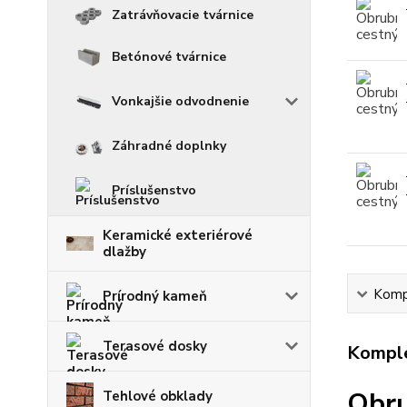
Zatrávňovacie tvárnice
Betónové tvárnice
Vonkajšie odvodnenie
Záhradné doplnky
Príslušenstvo
Keramické exteriérové
dlažby
Kompl
Prírodný kameň
Terasové dosky
Komple
Obru
Tehlové obklady