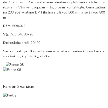
do 1 200 mm. Pre vyskladanie ideálneho plotového sýstému s
rozmermi Vám vyhovujúcimi, nás, prosím, kontaktujte. Cena začína
na 233,90€, vrátane DPH (brána s výškou 500 mm a so šírkou 500
mm).
Rám:
60x40x2
Výplň:
profil 80×20
Dekorácia:
profil 20×20
Sada obsahuje:
2ks pánty, zámok, vložka so sadou kľúčov, kazeta
so zámkom, kryt vložky, kľučka
Farebné variácie