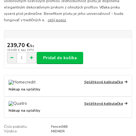
vodorovných oceľových profilov. Jednoduchosť plotu je doplnená
elegantným dekoratívnym prvkom z ohnutých profilov. Vďaka prvku
vyzerá plot jedinečne. Benefitom plotu je jeho univerzálnosť – bude
fungovať v tradičných a...
celý popis
239,70 €
/
ks
194,88 €
bez DPH
Pridať do košíka
Splátková kalkulačka
Nákup na splátky
Splátková kalkulačka
Nákup na splátky
Číslo produktu:
Fence08B
Výrobca:
MIDNER