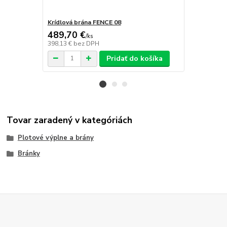
Krídlová brána FENCE 08
Plotový pan
489,70 €
209,30 
/
ks
398,13 €
bez DPH
170,16 €
bez
Pridať do košíka
Tovar zaradený v kategóriách
Plotové výplne a brány
Bránky