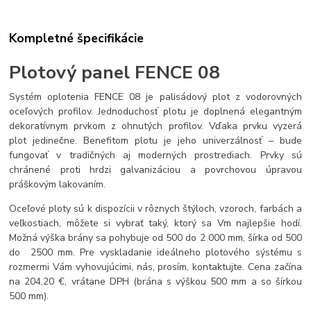
Kompletné špecifikácie
Plotový panel FENCE 08
Systém oplotenia FENCE 08 je palisádový plot z vodorovných
oceľových profilov. Jednoduchosť plotu je doplnená elegantným
dekoratívnym prvkom z ohnutých profilov. Vďaka prvku vyzerá
plot jedinečne. Benefitom plotu je jeho univerzálnosť – bude
fungovať v tradičných aj moderných prostrediach. Prvky sú
chránené proti hrdzi galvanizáciou a povrchovou úpravou
práškovým lakovaním.
Oceľové ploty sú k dispozícii v rôznych štýloch, vzoroch, farbách a
veľkostiach, môžete si vybrať taký, ktorý sa Vm najlepšie hodí.
Možná výška brány sa pohybuje od 500 do 2 000 mm, šírka od 500
do 2500 mm. Pre vyskladanie ideálneho plotového sýstému s
rozmermi Vám vyhovujúcimi, nás, prosím, kontaktujte. Cena začína
na 204,20 €, vrátane DPH (brána s výškou 500 mm a so šírkou
500 mm).