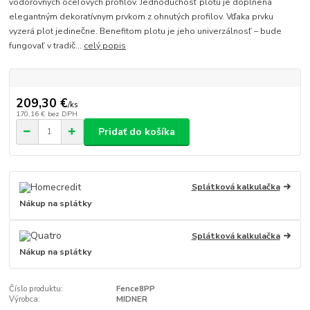
vodorovných oceľových profilov. Jednoduchosť plotu je doplnená
elegantným dekoratívnym prvkom z ohnutých profilov. Vďaka prvku
vyzerá plot jedinečne. Benefitom plotu je jeho univerzálnosť – bude
fungovať v tradič...
celý popis
209,30 €
/
ks
170,16 €
bez DPH
Pridať do košíka
Splátková kalkulačka
Nákup na splátky
Splátková kalkulačka
Nákup na splátky
Číslo produktu:
Fence8PP
Výrobca:
MIDNER