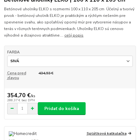
Betónové uholníky ELKO s rozmermi 100 x 110 x 205 cm Účelný a tvorivý
prvok - betónový uholník ELKO je praktickým a rýchlym riešením pre
spevnenie svahu, ako spoľahlivý oporný múr pre vytvorenie násypov a
terás v rôznych terénnych podmienkach. Uholníky ELKO sú cenovo
výhodné a dizajnovo atraktívne....
celý popis
FARBA
Cena pred
434,93 €
zľavou
354,70 €
/
ks
288,37 €
bez DPH
Pridať do košíka
Splátková kalkulačka