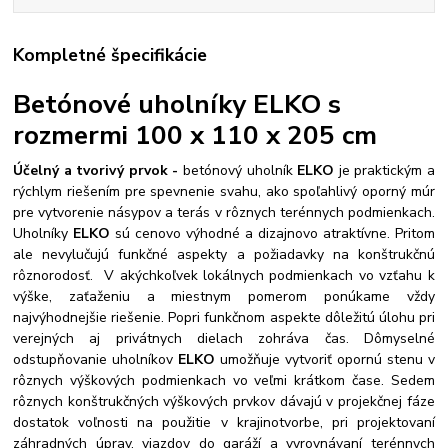
Kompletné špecifikácie
Betónové uholníky ELKO s
rozmermi 100 x 110 x 205 cm
Účelný a tvorivý prvok -
betónový uholník
ELKO
je praktickým a
rýchlym riešením pre spevnenie svahu, ako spoľahlivý oporný múr
pre vytvorenie násypov a terás v rôznych terénnych podmienkach.
Uholníky
ELKO
sú cenovo výhodné a dizajnovo atraktívne. Pritom
ale nevylučujú funkčné aspekty a požiadavky na konštrukčnú
rôznorodosť. V akýchkoľvek lokálnych podmienkach vo vzťahu k
výške, zaťaženiu a miestnym pomerom ponúkame vždy
najvýhodnejšie riešenie. Popri funkčnom aspekte dôležitú úlohu pri
verejných aj privátnych dielach zohráva čas. Dômyselné
odstupňovanie uholníkov
ELKO
umožňuje vytvoriť opornú stenu v
rôznych výškových podmienkach vo veľmi krátkom čase. Sedem
rôznych konštrukčných výškových prvkov dávajú v projekčnej fáze
dostatok voľnosti na použitie v krajinotvorbe, pri projektovaní
záhradných úprav, vjazdov do garáží a vyrovnávaní terénnych