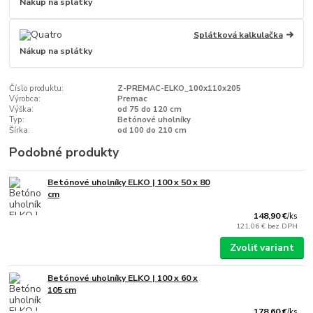
Nákup na splátky
Splátková kalkulačka
Nákup na splátky
Číslo produktu:
Z-PREMAC-ELKO_100x110x205
Výrobca:
Premac
Výška:
od 75 do 120 cm
Typ:
Betónové uholníky
Šírka:
od 100 do 210 cm
Podobné produkty
Betónové uholníky ELKO | 100 x 50 x 80
cm
148,90 €
/
ks
121,06 €
bez DPH
Zvoliť variant
Betónové uholníky ELKO | 100 x 60 x
105 cm
178,60 €
/
ks