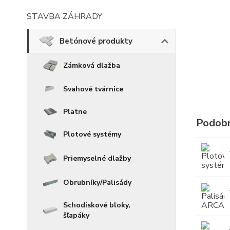
STAVBA ZÁHRADY
Betónové produkty
Zámková dlažba
Svahové tvárnice
Platne
Podobn
Plotové systémy
Priemyselné dlažby
Obrubníky/Palisády
Schodiskové bloky,
šľapáky