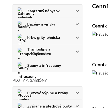
Cenn
Záhradný nábytok
Bazény a vírivky
Cenník
Krby, grily, ohniská
Trampolíny a
príslušenstvo
Cenník
Sauny a infrasauny
PLOTY A GABIÓNY
Plotové výplne a brány
Zvárané a plechové ploty