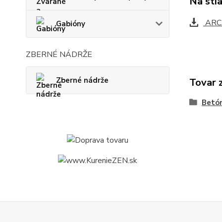
Na sti
ARC
Gabióny
ZBERNÉ NÁDRŽE
Zberné nádrže
Tovar 
Betó