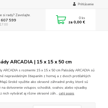
Prihlásenie
e si rady? Zavolajte.
0
ks
 607 599
za
0,00 €
 17:00
sády ARCADIA | 15 x 15 x 50 cm
dy ARCADIA s rozmermi 15 x 15 x 50 cm Palisády ARCADIA sú
né nepravidelným štiepaním z hornej a z dvoch protiľahlých
 Majú široké využitie ako okrasné záhradné prvky, ktoré sú
 na dotvorenie vstupov, schodísk, svahov, alebo výsadby.
z nich vytvárať aj rôzne okrasné záh...
celý popis