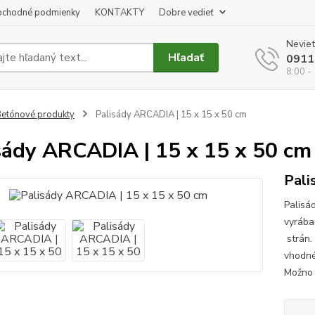
chodné podmienky
KONTAKTY
Dobre vedieť
Neviet
Hľadať
0911
8:00 -
etónové produkty
Palisády ARCADIA | 15 x 15 x 50 cm
sády ARCADIA | 15 x 15 x 50 cm
Pali
Palisá
vyrába
strán.
vhodné
Možno 