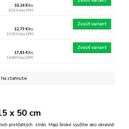
Zvoliť variant
10,24 €
/
ks
8,33 €
bez DPH
Zvoliť variant
12,73 €
/
ks
10,35 €
bez DPH
Zvoliť variant
17,81 €
/
ks
14,48 €
bez DPH
Na stiahnutie
15 x 50 cm
h protiľahlých strán. Majú široké využitie ako okrasné