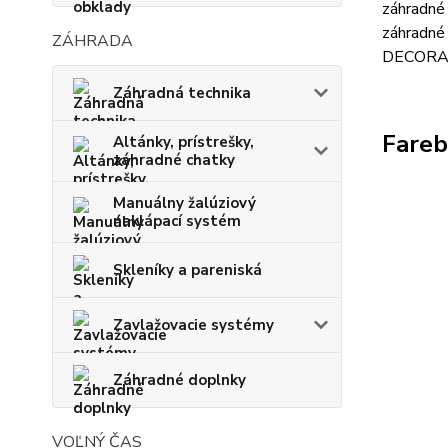
záhradné 
záhradné
ZÁHRADA
DECORATI
Záhradná technika
Fareb
Altánky, prístrešky,
záhradné chatky
Manuálny žalúziový
naklápací systém
Skleníky a pareniská
Zavlažovacie systémy
Záhradné doplnky
VOĽNÝ ČAS