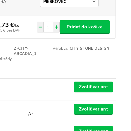
RBA
,73 €
/
ks
Pridať do košíka
35 €
bez DPH
Z-CITY-
Výrobca:
CITY STONE DESIGN
u:
ARCADIA_1
alisády
Zvoliť variant
Zvoliť variant
/
ks