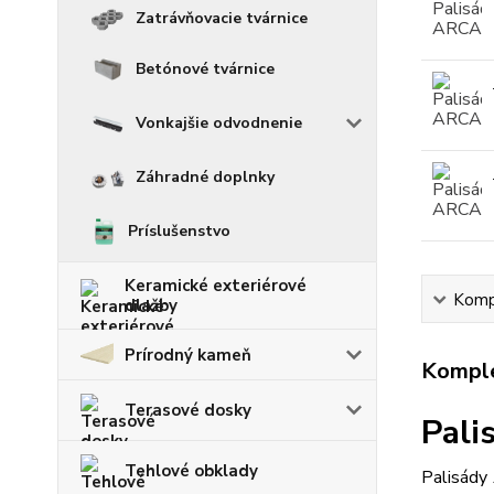
Zatrávňovacie tvárnice
Betónové tvárnice
Vonkajšie odvodnenie
Záhradné doplnky
Príslušenstvo
Keramické exteriérové
Kompl
dlažby
Prírodný kameň
Komple
Terasové dosky
Pali
Tehlové obklady
Palisády