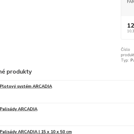
FA
12
10,
Číslo
produkt
Typ:
P
é produkty
Plotový systém ARCADIA
Palisády ARCADIA
Palisády ARCADIA | 15 x 10 x 50 cm