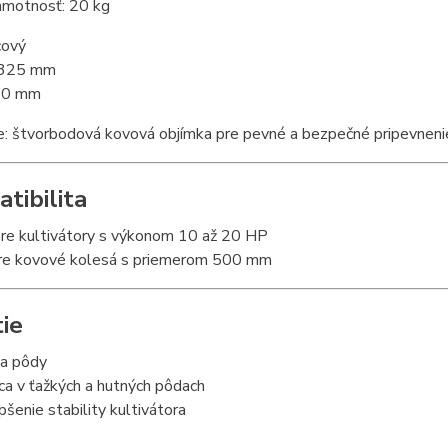
hmotnosť: 20 kg
cový
 325 mm
70 mm
e: štvorbodová kovová objímka pre pevné a bezpečné pripevneni
tibilita
re kultivátory s výkonom 10 až 20 HP
re kovové kolesá s priemerom 500 mm
tie
a pôdy
ca v ťažkých a hutných pôdach
pšenie stability kultivátora