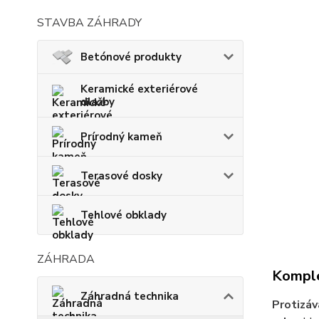
STAVBA ZÁHRADY
Betónové produkty
Keramické exteriérové
dlažby
Prírodný kameň
Terasové dosky
Tehlové obklady
ZÁHRADA
Komple
Záhradná technika
Protizáv