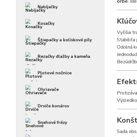
orbe
. Id
Nabíjačky
Kľúčo
Kosačky
Vyššia tr
Stabilita
Štiepačky a kolískové píly
Odolná ko
Jednoduc
Rezačky dlažby a kameňa
Bezúdržbo
Plotové nožnice
Efekt
Ohriavače
Protizáv
Výsledkom
Drviče konárov
Konšt
Snehové frézy
Sada obs