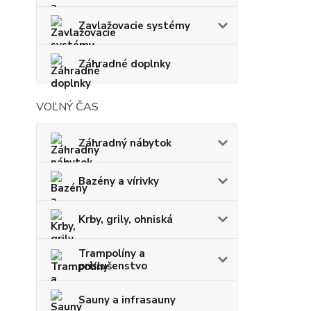
Zavlažovacie systémy
Záhradné doplnky
VOĽNÝ ČAS
Záhradný nábytok
Bazény a vírivky
Krby, grily, ohniská
Trampolíny a
príslušenstvo
Sauny a infrasauny