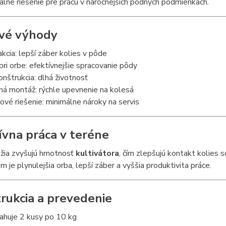
eálne riešenie pre prácu v náročnejších pôdnych podmienkach.
vé výhody
akcia: lepší záber kolies v pôde
 pri orbe: efektívnejšie spracovanie pôdy
nštrukcia: dlhá životnosť
há montáž: rýchle upevnenie na kolesá
vé riešenie: minimálne nároky na servis
ívna práca v teréne
ažia zvyšujú hmotnosť
kultivátora
, čím zlepšujú kontakt kolies 
 je plynulejšia orba, lepší záber a vyššia produktivita práce.
rukcia a prevedenie
ahuje 2 kusy po 10 kg