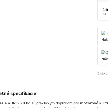
16
133
Nák
Nák
Číslo p
tné špecifikácie
ažia RURIS 20 kg
sú praktickým doplnkom pre
motorové kulti