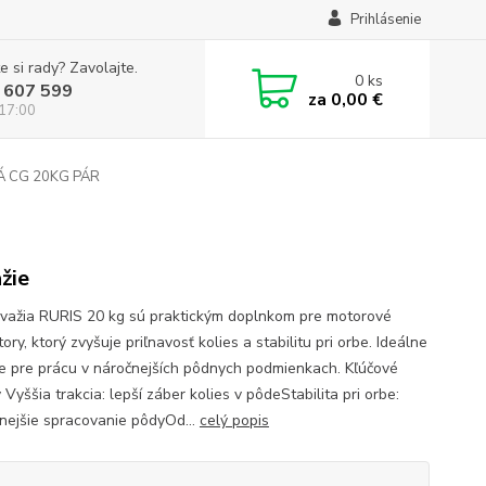
Prihlásenie
e si rady? Zavolajte.
0
ks
 607 599
za
0,00 €
 17:00
Á CG 20KG PÁR
žie
ávažia RURIS 20 kg sú praktickým doplnkom pre motorové
tory, ktorý zvyšuje priľnavosť kolies a stabilitu pri orbe. Ideálne
ie pre prácu v náročnejších pôdnych podmienkach. Kľúčové
Vyššia trakcia: lepší záber kolies v pôdeStabilita pri orbe:
vnejšie spracovanie pôdyOd...
celý popis