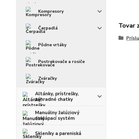
Kompresory
Tovar 
Čerpadlá
Prísl
Pôdne vrtáky
Postrekovače a rosiče
Zváračky
Altánky, prístrešky,
záhradné chatky
Manuálny žalúziový
naklápací systém
Skleníky a pareniská