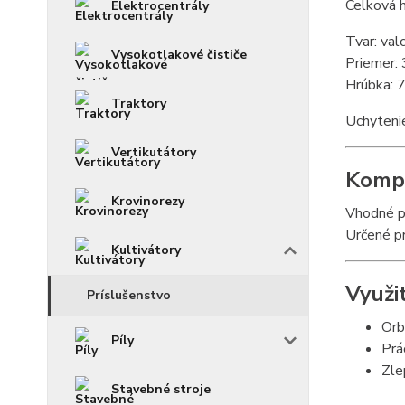
Celková 
Elektrocentrály
Tvar: val
Vysokotlakové čističe
Priemer:
Hrúbka: 
Traktory
Uchyteni
Vertikutátory
Kompa
Krovinorezy
Vhodné p
Určené p
Kultivátory
Využi
Príslušenstvo
Orb
Píly
Prá
Zle
Stavebné stroje