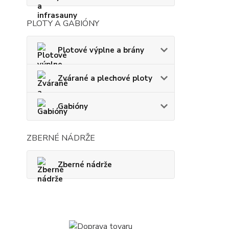
PLOTY A GABIÓNY
Plotové výplne a brány
Zvárané a plechové ploty
Gabióny
ZBERNÉ NÁDRŽE
Zberné nádrže