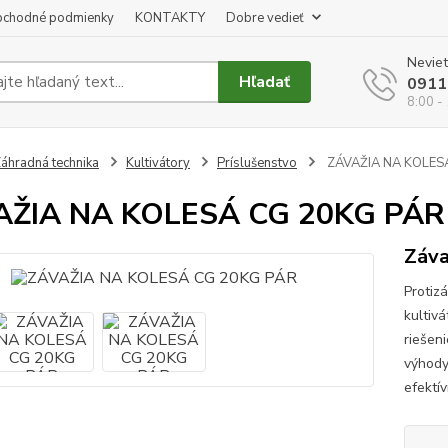
chodné podmienky
KONTAKTY
Dobre vedieť
Neviet
Hľadať
0911
8:00 -
áhradná technika
Kultivátory
Príslušenstvo
ZÁVAŽIA NA KOLES
AŽIA NA KOLESÁ CG 20KG PÁR
Záva
Protiz
kultivá
riešen
výhody 
efektí