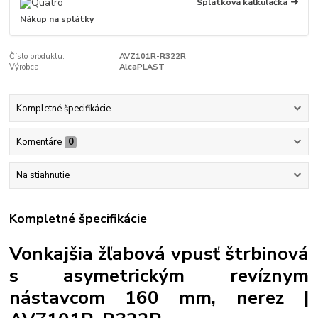
Splátková kalkulačka
Nákup na splátky
Číslo produktu:
AVZ101R-R322R
Výrobca:
AlcaPLAST
Kompletné špecifikácie
Komentáre
0
Na stiahnutie
Kompletné špecifikácie
Vonkajšia žľabová vpusť štrbinová
s asymetrickým revíznym
nástavcom 160 mm, nerez |