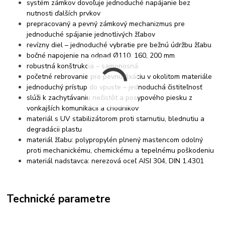
systém zámkov dovoľuje jednoduché napájanie bez
nutnosti ďalších prvkov
prepracovaný a pevný zámkový mechanizmus pre
jednoduché spájanie jednotlivých žľabov
revízny diel – jednoduché vybratie pre bežnú údržbu žľabu
bočné napojenie na odpad Ø110, 160, 200 mm
robustná konštrukcia – samonosná
početné rebrovanie pre pevnú fixáciu v okolitom materiále
jednoduchý prístup do vpuste – jednoduchá čistiteľnosť
slúži k zachytávaniu nečistôt a posypového piesku z
vonkajších komunikácii a chodníkov
materiál s UV stabilizátorom proti starnutiu, blednutiu a
degradácii plastu
materiál žľabu: polypropylén plnený mastencom odolný
proti mechanickému, chemickému a tepelnému poškodeniu
materiál nadstavca: nerezová oceľ AISI 304, DIN 1.4301
Technické parametre