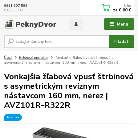
0
ks
0911 607 599
za
0,00 €
8:00 - 17:00
Menu
Hľadať
Úvod
Betónové produkty
Vonkajšia žľabová vpusť štrbinová s
asymetrickým revíznym nástavcom 160 mm, nerez | AVZ101R-R322R
Vonkajšia žľabová vpusť štrbinová
s asymetrickým revíznym
nástavcom 160 mm, nerez |
AVZ101R-R322R
Novinka