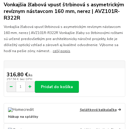
Vonkajšia žľabová vpusť štrbinová s asymetrickým
revíznym nástavcom 160 mm, nerez | AVZ101R-
R322R
Vonkajšia žľabová vpusť štrbinová s asymetrickým revíznym nástavcom
160 mm, nerez | AVZ101R-R322R Vonkajšie žľaby so štrbinovými roštami
sú určené predovšetkým pre architektonicky náročné projekty, kde je
dôležitý optický vzhľad a zároveň aj kvalitné odvodnenie. Výborne sa
hodí na pešie zóny, námest...
celý popis
316,80 €
/
ks
257,56 €
bez DPH
Pridať do košíka
Splátková kalkulačka
Nákup na splátky