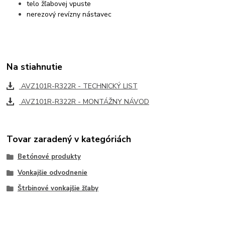
telo žľabovej vpuste
nerezový revízny nástavec
Na stiahnutie
AVZ101R-R322R - TECHNICKÝ LIST
AVZ101R-R322R - MONTÁŽNY NÁVOD
Tovar zaradený v kategóriách
Betónové produkty
Vonkajšie odvodnenie
Štrbinové vonkajšie žľaby