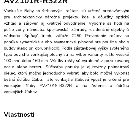
AVZ101R-R322R
Vonkajšie žľaby so štrbinovými roštami sú určené predovšetkým
pre architektonicky náročné projekty, kde je dôležitý optický
vzhľad a zároveň aj kvalitné odvodnenie. Výborne sa hodí na
pešie zóny, námestia, športoviská, záhrady, rezidenčné objekty či
nádvoria. Spĺňajú triedu záťaže C250. Prevedenie roštov sa
ponúka symetrické alebo asymetrické (vhodné pre použitie okolo
budov alebo pri obrubníkoch). Podľa zástavbovej výšky zvoleného
typu povrchu vonkajšej plochy sú na výber varianty roštu vysoké
100 mm alebo 160 mm. Všetky rošty sú vyrábené z pozinkovanej
ocele alebo nerezu. Súčasťou ponuky je aj revízny polmetrový
dielec, ktorý možno jednoducho vybrať, aby bolo možné vykonať
bežnú údržbu žľabu. Táto vonkajšia žľabová vpusť je určená pre
vonkajšie žľaby AVZ101S-R322R a na čistenie a údržbu
vonkajších žľabov.
Vlastnosti