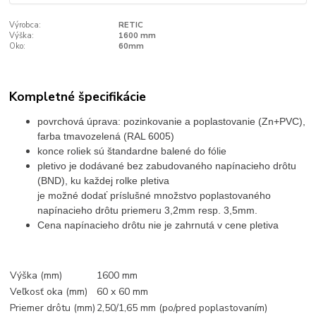
Výrobca:
RETIC
Výška:
1600 mm
Oko:
60mm
Kompletné špecifikácie
p
ovrchová úprava: pozinkovanie a poplastovanie (Zn+
PVC
),
farba tmavozelená (
RAL 6005
)
konce roliek sú štandardne balené do fólie
pletivo je dodávané bez zabudovaného napínacieho drôtu
(BND), ku každej rolke pletiva
je možné dodať príslušné množstvo poplastovaného
napínacieho drôtu priemeru 3,2mm resp. 3,5mm.
Cena napínacieho drôtu nie je zahrnutá v cene pletiva
Výška (mm)
1600 mm
Veľkosť oka (mm)
60 x 60 mm
Priemer drôtu (mm)
2,50/1,65 mm (po/pred poplastovaním)