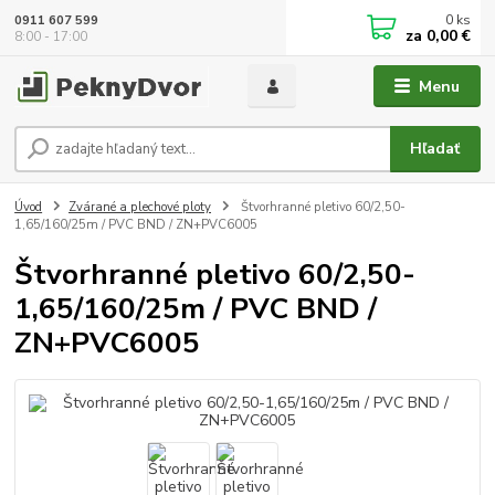
0
ks
0911 607 599
za
0,00 €
8:00 - 17:00
Menu
Hľadať
Úvod
Zvárané a plechové ploty
Štvorhranné pletivo 60/2,50-
1,65/160/25m / PVC BND / ZN+PVC6005
Štvorhranné pletivo 60/2,50-
1,65/160/25m / PVC BND /
ZN+PVC6005