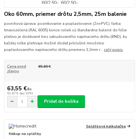
Oko 60mm, priemer drôtu 2,5mm, 25m balenie
povrchová úprava: pozinkovanie a poplastovanie (Zn+PVC), farba
tmavozelená (RAL 6005) konce roliek sú štandardne balené do fólie
pletivo je dodávané bez zabudovaného napínacieho drôtu (BND), ku
každej rolke pletivaje možné dodať príslušné množstvo
poplastovaného napínacieho drôtu priemeru 3,2mm r...
celý popis
Cena pred
65,60 €
zľavou
63,55 €
/
ks
51,67 €
bez DPH
Pridať do košíka
Splátková kalkulačka
Nákup na splátky