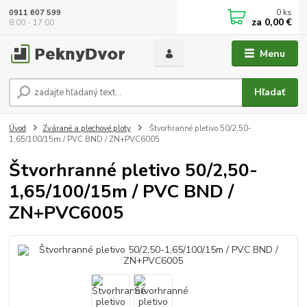
0
ks
0911 607 599
za
0,00 €
8:00 - 17:00
Menu
Hľadať
Úvod
Zvárané a plechové ploty
Štvorhranné pletivo 50/2,50-
1,65/100/15m / PVC BND / ZN+PVC6005
Štvorhranné pletivo 50/2,50-
1,65/100/15m / PVC BND /
ZN+PVC6005