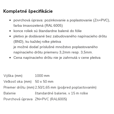
Kompletné špecifikácie
p
ovrchová úprava: pozinkovanie a poplastovanie (Zn+
PVC
),
farba tmavozelená (
RAL 6005
)
konce roliek sú štandardne balené do fólie
pletivo je dodávané bez zabudovaného napínacieho drôtu
(BND), ku každej rolke pletiva
je možné dodať príslušné množstvo poplastovaného
napínacieho drôtu priemeru 3,2mm resp. 3,5mm.
Cena napínacieho drôtu nie je zahrnutá v cene pletiva
Výška (mm)
1000 mm
Veľkosť oka (mm)
50 x 50 mm
Priemer drôtu (mm)
2,50/1,65 mm (po/pred poplastovaním)
Balenie
štandardné balenie, v 15 m rolke
Povrchová úprava
ZN+PVC (RAL6005)