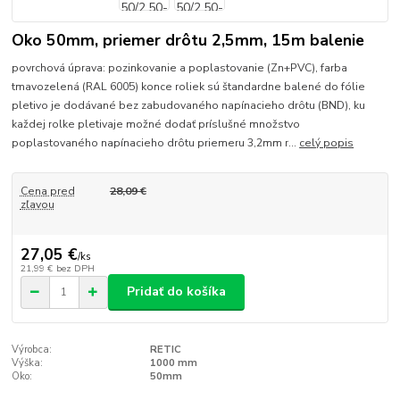
Oko 50mm, priemer drôtu 2,5mm, 15m balenie
povrchová úprava: pozinkovanie a poplastovanie (Zn+PVC), farba
tmavozelená (RAL 6005) konce roliek sú štandardne balené do fólie
pletivo je dodávané bez zabudovaného napínacieho drôtu (BND), ku
každej rolke pletivaje možné dodať príslušné množstvo
poplastovaného napínacieho drôtu priemeru 3,2mm r...
celý popis
Cena pred
28,09 €
zľavou
27,05 €
/
ks
21,99 €
bez DPH
Pridať do košíka
Výrobca:
RETIC
Výška:
1000 mm
Oko:
50mm