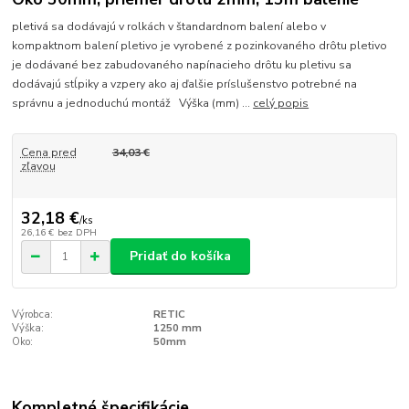
pletivá sa dodávajú v rolkách v štandardnom balení alebo v
kompaktnom balení pletivo je vyrobené z pozinkovaného drôtu pletivo
je dodávané bez zabudovaného napínacieho drôtu ku pletivu sa
dodávajú stĺpiky a vzpery ako aj ďalšie príslušenstvo potrebné na
správnu a jednoduchú montáž Výška (mm) ...
celý popis
Cena pred
34,03 €
zľavou
32,18 €
/
ks
26,16 €
bez DPH
Pridať do košíka
Výrobca:
RETIC
Výška:
1250 mm
Oko:
50mm
Kompletné špecifikácie