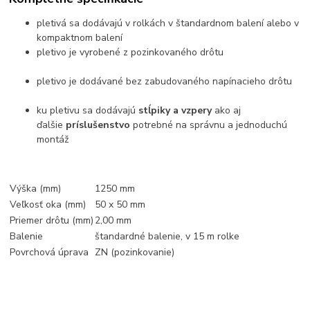
pletivá sa dodávajú v rolkách v štandardnom balení alebo v
kompaktnom balení
pletivo je vyrobené z pozinkovaného drôtu
pletivo je dodávané bez zabudovaného napínacieho drôtu
ku pletivu sa dodávajú
stĺpiky a vzpery
ako aj
ďalšie
príslušenstvo
potrebné na správnu a jednoduchú
montáž
Výška (mm)
1250 mm
Veľkosť oka (mm)
50 x 50 mm
Priemer drôtu (mm)
2,00 mm
Balenie
štandardné balenie, v 15 m rolke
Povrchová úprava
ZN (pozinkovanie)