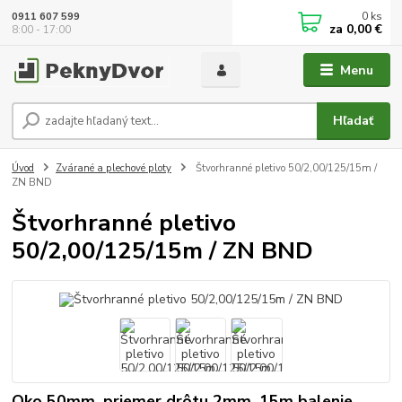
0
ks
0911 607 599
za
0,00 €
8:00 - 17:00
Menu
Hľadať
Úvod
Zvárané a plechové ploty
Štvorhranné pletivo 50/2,00/125/15m /
ZN BND
Štvorhranné pletivo
50/2,00/125/15m / ZN BND
Oko 50mm, priemer drôtu 2mm, 15m balenie