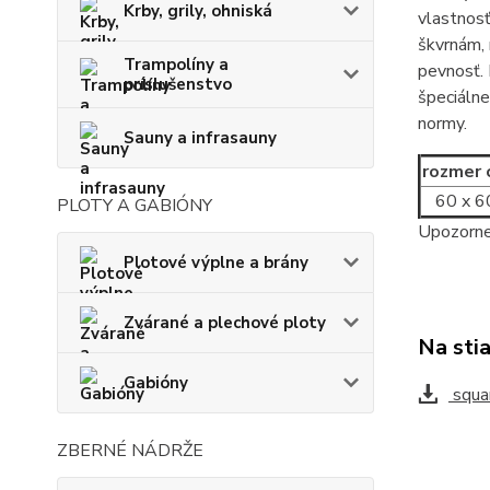
Krby, grily, ohniská
vlastnos
škvrnám, 
Trampolíny a
pevnosť. 
príslušenstvo
špeciálne
normy.
Sauny a infrasauny
rozmer
60 x 6
PLOTY A GABIÓNY
Upozornen
Plotové výplne a brány
Zvárané a plechové ploty
Na sti
Gabióny
squar
ZBERNÉ NÁDRŽE