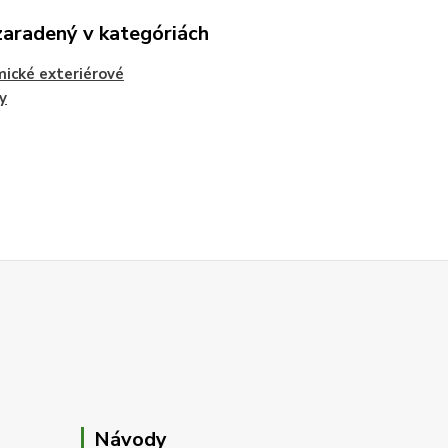
zaradený v kategóriách
ické exteriérové
y
Návody