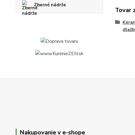
Zberné nádrže
Tovar 
Keram
dlažb
Nakupovanie v e-shope