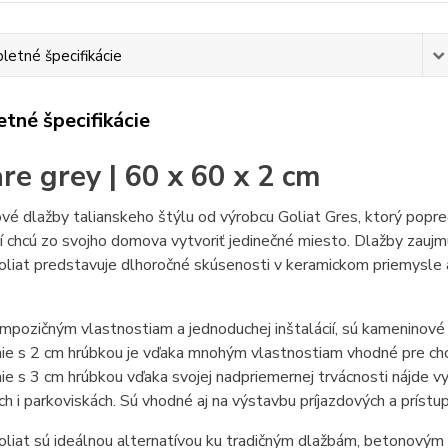
etné špecifikácie
tné špecifikácie
re grey | 60 x 60 x 2 cm
é dlažby talianskeho štýlu od výrobcu Goliat Gres, ktorý popre
rí chcú zo svojho domova vytvoriť jedinečné miesto. Dlažby zaujm
liat predstavuje dlhoročné skúsenosti v keramickom priemysle a
pozičným vlastnostiam a jednoduchej inštalácií, sú kameninové 
e s 2 cm hrúbkou je vďaka mnohým vlastnostiam vhodné pre chod
e s 3 cm hrúbkou vďaka svojej nadpriemernej trvácnosti nájde vy
h i parkoviskách. Sú vhodné aj na výstavbu príjazdových a prístup
oliat sú ideálnou alternatívou ku tradičným dlažbám, betonový