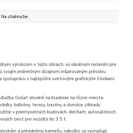
Na stiahnutie
dným výrobcom v tejto oblasti, sú ideálnym riešením pre
ú svojím jedinečným dizajnom inšpirovaným prírodou.
 spoluprácu s najlepšími svetovými grafickými štúdiami.
dlažby Goliat vhodné na kladenie na rôzne miesta.
níky, balkóny, terasy, bazény a domáce záhrady.
užitie v priemyselných budovách, dielňach, autosalónoch,
ových ciest pre vozidlá do 3,5 t.
m doskám a prírodnému kameňu, nakoľko sa vyznačujú