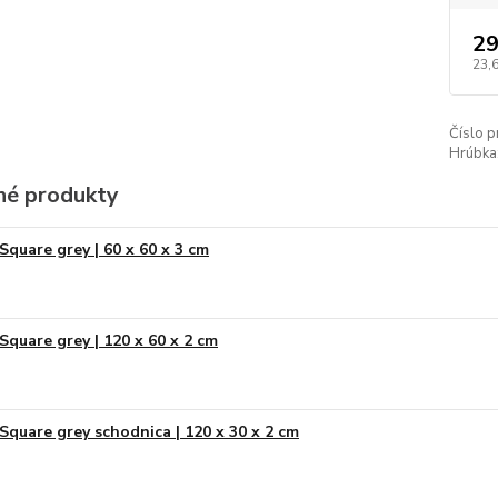
29
23,
Číslo p
Hrúbka
é produkty
Square grey | 60 x 60 x 3 cm
Square grey | 120 x 60 x 2 cm
Square grey schodnica | 120 x 30 x 2 cm