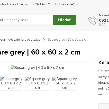
chodné podmienky
KONTAKTY
Dobre vedieť
Neviet
Hľadať
0911
8:00 -
eramické exteriérové dlažby
Square grey | 60 x 60 x 2 cm
re grey | 60 x 60 x 2 cm
Kera
Square
od výr
ideáln
jedine
inšpir