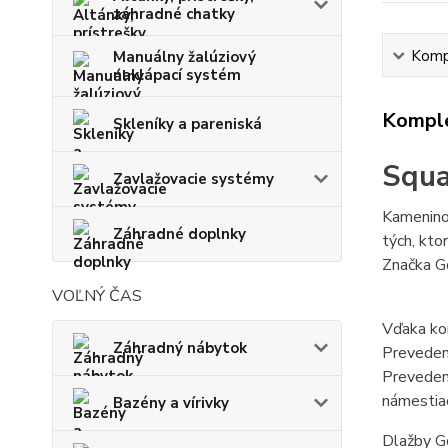
záhradné chatky
Kompl
Manuálny žalúziový
naklápací systém
Komple
Skleníky a pareniská
Squa
Zavlažovacie systémy
Kameninov
Záhradné doplnky
tých, kto
Značka Go
VOĽNÝ ČAS
Vďaka kom
Záhradný nábytok
Prevedeni
Prevedeni
námestiac
Bazény a vírivky
Dlažby G