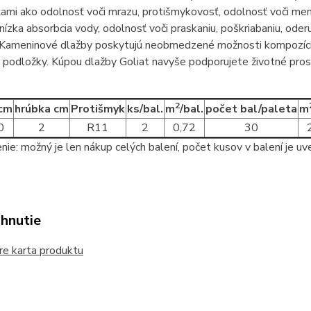
ťami ako odolnosť voči mrazu, protišmykovosť, odolnosť voči m
nízka absorbcia vody, odolnosť voči praskaniu, poškriabaniu, oderu
Kameninové dlažby poskytujú neobmedzené možnosti kompozície. M
 podložky. Kúpou dlažby Goliat navyše podporujete životné prost
2
 cm
hrúbka cm
Protišmyk
ks/bal.
m
/bal.
počet bal/paleta
m
0
2
R11
2
0,72
30
ie: možný je len nákup celých balení, počet kusov v balení je uv
ahnutie
e karta produktu