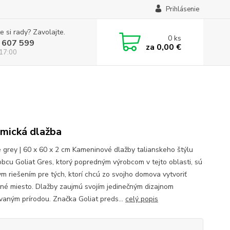
Prihlásenie
e si rady? Zavolajte.
0
ks
 607 599
za
0,00 €
 17:00
mická dlažba
 grey | 60 x 60 x 2 cm Kameninové dlažby talianskeho štýlu
obcu Goliat Gres, ktorý popredným výrobcom v tejto oblasti, sú
ym riešením pre tých, ktorí chcú zo svojho domova vytvoriť
čné miesto. Dlažby zaujmú svojím jedinečným dizajnom
ovaným prírodou. Značka Goliat preds...
celý popis