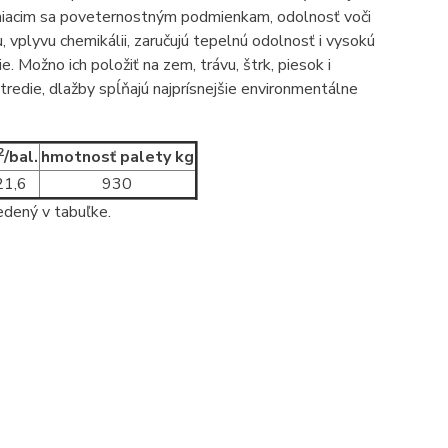
eniacim sa poveternostným podmienkam, odolnosť voči
, vplyvu chemikálii, zaručujú tepelnú odolnosť i vysokú
ožno ich položiť na zem, trávu, štrk, piesok i
redie, dlažby spĺňajú najprísnejšie environmentálne
2
/bal.
hmotnosť palety kg
21,6
930
edený v tabuľke.