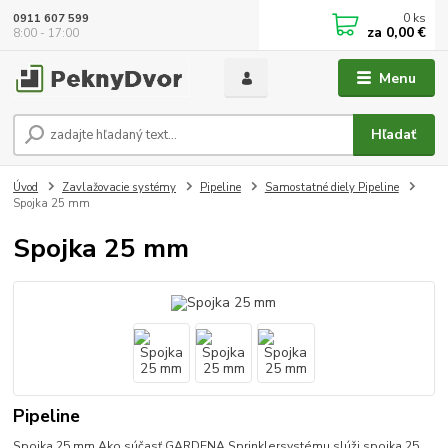
0
ks
0911 607 599
za
0,00 €
8:00 - 17:00
Menu
Hľadať
Úvod
Zavlažovacie systémy
Pipeline
Samostatné diely Pipeline
Spojka 25 mm
Spojka 25 mm
Pipeline
Spojka 25 mm Ako súčasť GARDENA Sprinklersystému slúži spojka 25