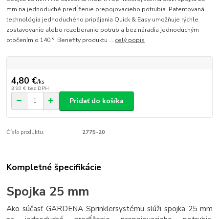
mm na jednoduché predĺženie prepojovacieho potrubia. Patentovaná
technológia jednoduchého pripájania Quick & Easy umožňuje rýchle
zostavovanie alebo rozoberanie potrubia bez náradia jednoduchým
otočením o 140 °. Benefity produktu ...
celý popis
4,80 €
/
ks
3,90 €
bez DPH
Pridať do košíka
Číslo produktu:
2775-20
Kompletné špecifikácie
Spojka 25 mm
Ako súčasť GARDENA Sprinklersystému slúži spojka 25 mm