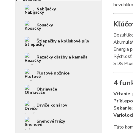
bezuhlíko
Nabíjačky
Kľúčo
Kosačky
Bezuhlíko
Štiepačky a kolískové píly
Akumulát
Energia p
Rýchlosť 
Rezačky dlažby a kameňa
SDS Plus
Plotové nožnice
4 fun
Ohriavače
Vŕtanie
:
Príklepo
Drviče konárov
Sekanie
Varioloc
Snehové frézy
Táto komb