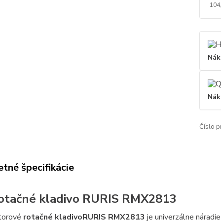
104
Nák
Nák
Číslo p
tné špecifikácie
otačné kladivo RURIS RMX2813
torové
rotačné kladivo
RURIS RMX2813
je univerzálne náradi