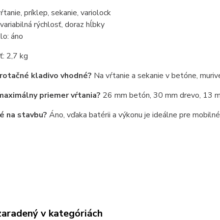
ŕtanie, príklep, sekanie, variolock
variabilná rýchlosť, doraz hĺbky
lo: áno
: 2,7 kg
 rotačné kladivo vhodné?
Na vŕtanie a sekanie v betóne, murive
aximálny priemer vŕtania?
26 mm betón, 30 mm drevo, 13 m
é na stavbu?
Áno, vďaka batérii a výkonu je ideálne pre mobilné 
zaradený v kategóriách