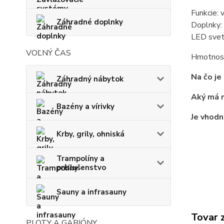
Funkcie: v
Záhradné doplnky
Doplnky: 
LED svet
VOĽNÝ ČAS
Hmotnosť
Na čo je
Záhradný nábytok
Aký má m
Bazény a vírivky
Je vhodn
Krby, grily, ohniská
Trampolíny a
príslušenstvo
Sauny a infrasauny
Tovar 
PLOTY A GABIÓNY