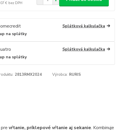
,07 €
bez DPH
Splátková kalkulačka
up na splátky
Splátková kalkulačka
up na splátky
roduktu:
2813RMX2024
Výrobca:
RURIS
e pre
vŕtanie, príklepové vŕtanie aj sekanie
. Kombinuje