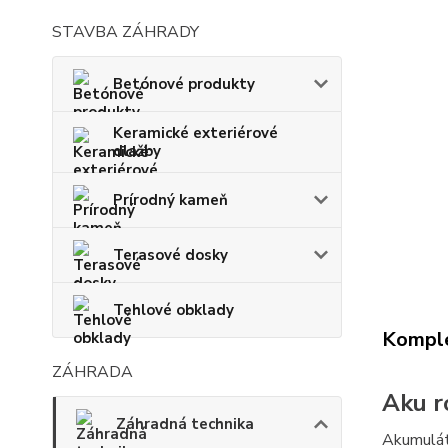
STAVBA ZÁHRADY
Betónové produkty
Keramické exteriérové
dlažby
Prírodný kameň
Terasové dosky
Tehlové obklady
Komple
ZÁHRADA
Aku r
Záhradná technika
Akumulá