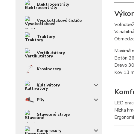
Elektrocentrály
Výkon
Vysokotlakové čističe
Voľnobež
Variabiln
Traktory
Obmedzov
Maximálne
Vertikutátory
Betón 2
Drevo 3
Krovinorezy
Kov 13 
Kultivátory
Komfo
Píly
LED praco
Nízka hm
Stavebné stroje
Ergonomic
Kompresory