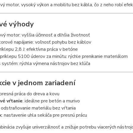
vý motor, vysoký výkon a mobilitu bez kábla, čo z neho robí efek
vé výhody
vý motor: vyššia účinnosť a dlhšia životnosť
orové napájanie: voľnosť pohybu bez káblov
ríklepu 2,8 J: efektívna práca v betóne
príklepu 5100 úderov za minútu: rýchle prenikanie materiálom
 systém: rýchla výmena nástrojov bez kľúča
kcie v jednom zariadení
 presná práca do dreva a kovu
vé vŕtanie
: ideálne pre betón a murivo
: odstraňovanie materiálu bez vŕtania
k
: nastavenie uhla sekáča pre presnú prácu
inácia zvyšuje univerzálnosť a znižuje potrebu viacerých nástroj