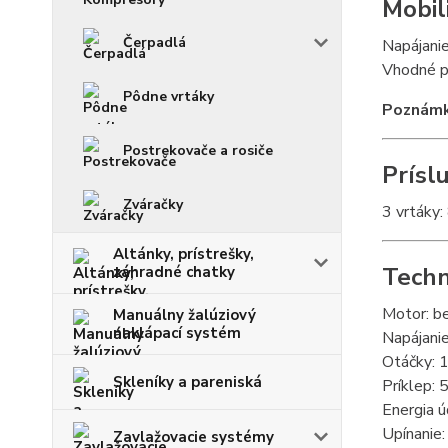
Mobil
Čerpadlá
Napájanie
Vhodné pr
Pôdne vrtáky
Poznám
Postrekovače a rosiče
Prísl
Zváračky
3 vrtáky
Altánky, prístrešky,
Techn
záhradné chatky
Motor: b
Manuálny žalúziový
naklápací systém
Napájanie
Otáčky: 
Skleníky a pareniská
Príklep: 
Energia ú
Upínanie
Zavlažovacie systémy