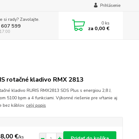
Prihlásenie
e si rady? Zavolajte.
0
ks
 607 599
za
0,00 €
 17:00
S rotačné kladivo RMX 2813
tačné kladivo RURIS RMX2813 SDS Plus s energiou 2,8 J,
pom 5100 bpm a 4 funkciami. Výkonné riešenie pre vŕtanie aj
e bez káblov.
celý popis
8,00 €
/
ks
Pridať do košíka