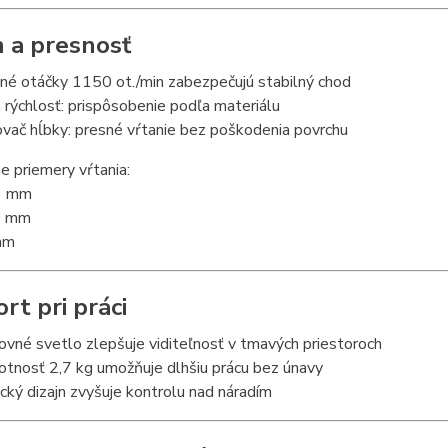
 a presnosť
né otáčky 1150 ot./min zabezpečujú stabilný chod
á rýchlosť: prispôsobenie podľa materiálu
ač hĺbky: presné vŕtanie bez poškodenia povrchu
 priemery vŕtania:
6 mm
0 mm
mm
rt pri práci
vné svetlo zlepšuje viditeľnosť v tmavých priestoroch
otnosť 2,7 kg umožňuje dlhšiu prácu bez únavy
ký dizajn zvyšuje kontrolu nad náradím