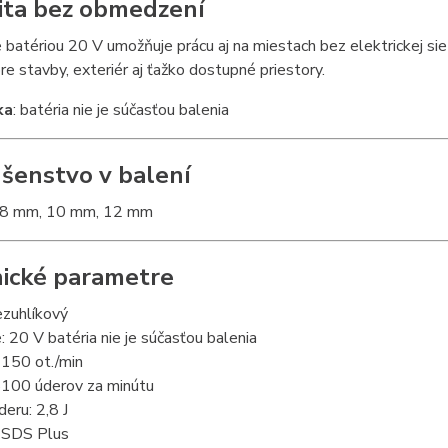
ita bez obmedzení
 batériou 20 V umožňuje prácu aj na miestach bez elektrickej sie
e stavby, exteriér aj ťažko dostupné priestory.
ka
: batéria nie je súčasťou balenia
ušenstvo v balení
: 8 mm, 10 mm, 12 mm
ické parametre
ezuhlíkový
: 20 V batéria nie je súčasťou balenia
1150 ot./min
5100 úderov za minútu
deru: 2,8 J
: SDS Plus