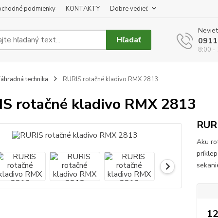
chodné podmienky
KONTAKTY
Dobre vedieť
Neviet
Hľadať
0911
8:00 -
áhradná technika
RURIS rotačné kladivo RMX 2813
S rotačné kladivo RMX 2813
RURI
Aku ro
príkle
sekani
12