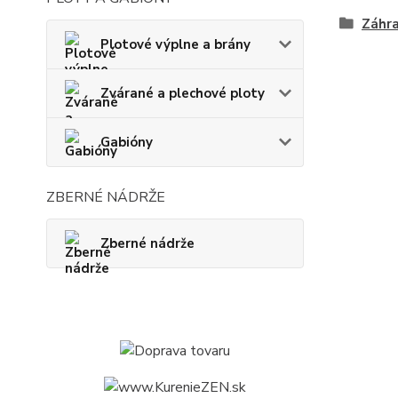
Záhra
Plotové výplne a brány
Zvárané a plechové ploty
Gabióny
ZBERNÉ NÁDRŽE
Zberné nádrže