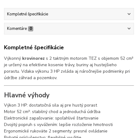
Kompletné špecifikácie
Komentáre
0
Kompletné špecifikácie
Výkonný
krovinorez
s 2 taktným motorom TEZ s objemom 52 cm³
je určený na efektívne kosenie trávy, buriny aj hustejšieho
porastu. Vďaka výkonu 3 HP zvláda aj náročnejšie podmienky pri
údržbe záhrad a pozemkov.
Hlavné výhody
Výkon 3 HP: dostatočná sila aj pre hustý porast
Motor 52 cm³: stabilný chod a jednoduchá údržba
Elektronické zapaľovanie: spoľahlivé štartovanie
Dvojitý popruh s vyvážením: lepšie rozloženie hmotnosti
Ergonomické rukoväte 2 segmenty: presné ovládanie
Bohaté príslušenstvo: flexibilné využitie