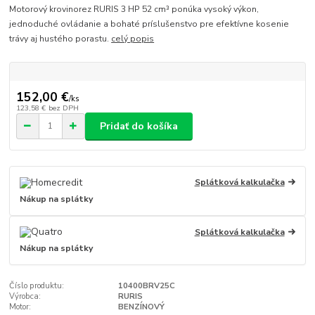
Motorový krovinorez RURIS 3 HP 52 cm³ ponúka vysoký výkon,
jednoduché ovládanie a bohaté príslušenstvo pre efektívne kosenie
trávy aj hustého porastu.
celý popis
152,00 €
/
ks
123,58 €
bez DPH
Pridať do košíka
Splátková kalkulačka
Nákup na splátky
Splátková kalkulačka
Nákup na splátky
Číslo produktu:
10400BRV25C
Výrobca:
RURIS
Motor:
BENZÍNOVÝ