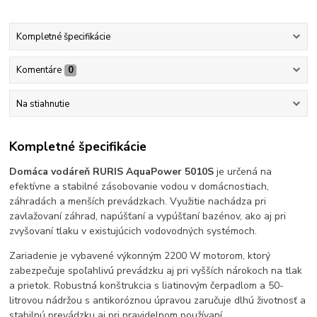
Kompletné špecifikácie
Komentáre
0
Na stiahnutie
Kompletné špecifikácie
Domáca vodáreň RURIS AquaPower 5010S
je určená na
efektívne a stabilné zásobovanie vodou v domácnostiach,
záhradách a menších prevádzkach. Využitie nachádza pri
zavlažovaní záhrad, napúšťaní a vypúšťaní bazénov, ako aj pri
zvyšovaní tlaku v existujúcich vodovodných systémoch.
Zariadenie je vybavené výkonným 2200 W motorom, ktorý
zabezpečuje spoľahlivú prevádzku aj pri vyšších nárokoch na tlak
a prietok. Robustná konštrukcia s liatinovým čerpadlom a 50-
litrovou nádržou s antikoróznou úpravou zaručuje dlhú životnosť a
stabilnú prevádzku aj pri pravidelnom používaní.