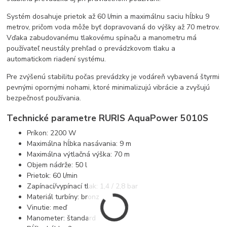
Systém dosahuje prietok až 60 l/min a maximálnu saciu hĺbku 9
metrov, pričom voda môže byť dopravovaná do výšky až 70 metrov.
Vďaka zabudovanému tlakovému spínaču a manometru má
používateľ neustály prehľad o prevádzkovom tlaku a
automatickom riadení systému.
Pre zvýšenú stabilitu počas prevádzky je vodáreň vybavená štyrmi
pevnými opornými nohami, ktoré minimalizujú vibrácie a zvyšujú
bezpečnosť používania.
Technické parametre RURIS AquaPower 5010S
Príkon: 2200 W
Maximálna hĺbka nasávania: 9 m
Maximálna výtlačná výška: 70 m
Objem nádrže: 50 l
Prietok: 60 l/min
Zapínací/vypínací tlak: 1,4 / 2,8 bar
Materiál turbíny: bronz
Vinutie: meď
Manometer: štandard