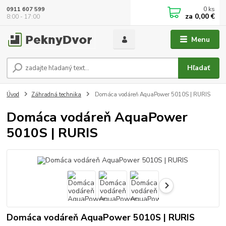
0
ks
0911 607 599
za
0,00 €
8:00 - 17:00
Menu
Hľadať
Úvod
Záhradná technika
Domáca vodáreň AquaPower 5010S | RURIS
Domáca vodáreň AquaPower
5010S | RURIS
Domáca vodáreň AquaPower 5010S | RURIS