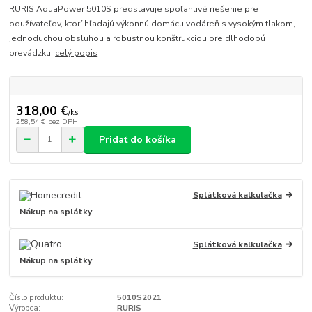
RURIS AquaPower 5010S predstavuje spoľahlivé riešenie pre
používateľov, ktorí hľadajú výkonnú domácu vodáreň s vysokým tlakom,
jednoduchou obsluhou a robustnou konštrukciou pre dlhodobú
prevádzku.
celý popis
318,00 €
/
ks
258,54 €
bez DPH
Pridať do košíka
Splátková kalkulačka
Nákup na splátky
Splátková kalkulačka
Nákup na splátky
Číslo produktu:
5010S2021
Výrobca:
RURIS