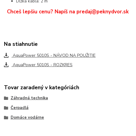
Dĺžka kábla: 2 m
Chceš lepšiu cenu? Napíš na predaj@peknydvor.sk
Na stiahnutie
AquaPower 5010S - NÁVOD NA POUŽITIE
AquaPower 5010S - ROZKRES
Tovar zaradený v kategóriách
Záhradná technika
Čerpadlá
Domáce vodárne