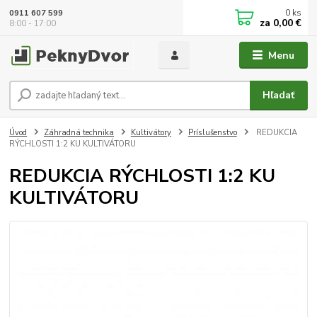
0
ks
0911 607 599
za
0,00 €
8:00 - 17:00
Menu
Hľadať
Úvod
Záhradná technika
Kultivátory
Príslušenstvo
REDUKCIA
RÝCHLOSTI 1:2 KU KULTIVÁTORU
REDUKCIA RÝCHLOSTI 1:2 KU
KULTIVÁTORU