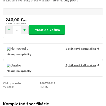
a zlepšuje výsledky práce v každom teréne.
celý popis
246,00 €
/
ks
200,00 €
bez DPH
Pridať do košíka
Splátková kalkulačka
Nákup na splátky
Splátková kalkulačka
Nákup na splátky
Číslo produktu:
100TS2019
Výrobca:
RURIS
Kompletné špecifikácie