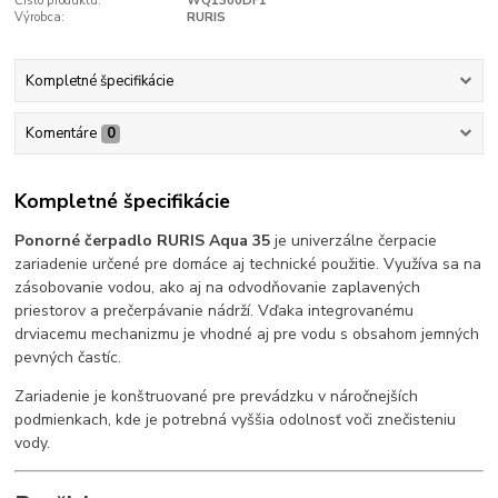
Číslo produktu:
WQ1300DF1
Výrobca:
RURIS
Kompletné špecifikácie
Komentáre
0
Kompletné špecifikácie
Ponorné čerpadlo RURIS Aqua 35
je univerzálne čerpacie
zariadenie určené pre domáce aj technické použitie. Využíva sa na
zásobovanie vodou, ako aj na odvodňovanie zaplavených
priestorov a prečerpávanie nádrží. Vďaka integrovanému
drviacemu mechanizmu je vhodné aj pre vodu s obsahom jemných
pevných častíc.
Zariadenie je konštruované pre prevádzku v náročnejších
podmienkach, kde je potrebná vyššia odolnosť voči znečisteniu
vody.