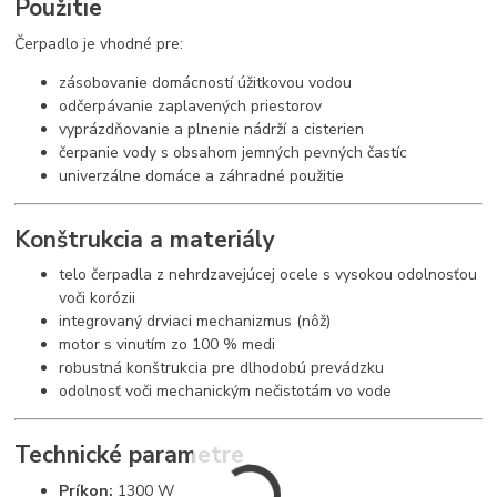
Použitie
Čerpadlo je vhodné pre:
zásobovanie domácností úžitkovou vodou
odčerpávanie zaplavených priestorov
vyprázdňovanie a plnenie nádrží a cisterien
čerpanie vody s obsahom jemných pevných častíc
univerzálne domáce a záhradné použitie
Konštrukcia a materiály
telo čerpadla z nehrdzavejúcej ocele s vysokou odolnosťou
voči korózii
integrovaný drviaci mechanizmus (nôž)
motor s vinutím zo 100 % medi
robustná konštrukcia pre dlhodobú prevádzku
odolnosť voči mechanickým nečistotám vo vode
Technické parametre
Príkon:
1300 W