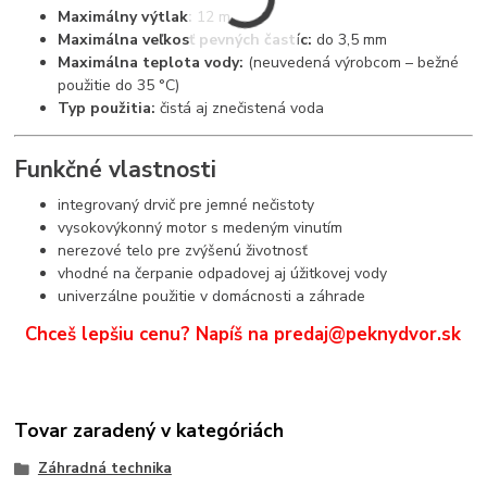
Maximálny výtlak:
12 m
Maximálna veľkosť pevných častíc:
do 3,5 mm
Maximálna teplota vody:
(neuvedená výrobcom – bežné
použitie do 35 °C)
Typ použitia:
čistá aj znečistená voda
Funkčné vlastnosti
integrovaný drvič pre jemné nečistoty
vysokovýkonný motor s medeným vinutím
nerezové telo pre zvýšenú životnosť
vhodné na čerpanie odpadovej aj úžitkovej vody
univerzálne použitie v domácnosti a záhrade
Chceš lepšiu cenu? Napíš na predaj@peknydvor.sk
Tovar zaradený v kategóriách
Záhradná technika