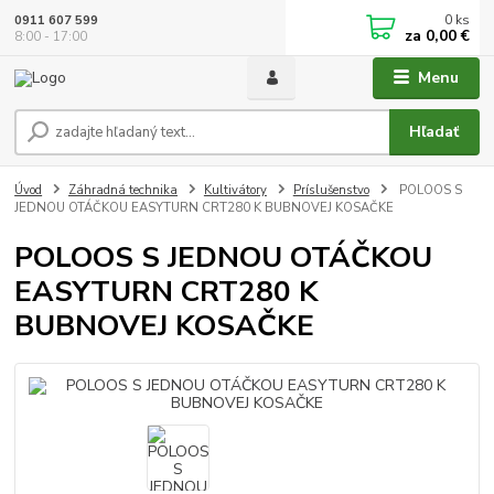
0
ks
0911 607 599
za
0,00 €
8:00 - 17:00
Menu
Hľadať
Úvod
Záhradná technika
Kultivátory
Príslušenstvo
POLOOS S
JEDNOU OTÁČKOU EASYTURN CRT280 K BUBNOVEJ KOSAČKE
POLOOS S JEDNOU OTÁČKOU
EASYTURN CRT280 K
BUBNOVEJ KOSAČKE