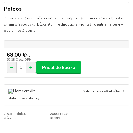
Poloos
Poloos s voľnou otáčkou pre kultivátory zlepšuje manévrovateľnosť a
chráni prevodovku. Dĺžka 9 cm, jednoduchá montáž, ideálne na pevný
povrch.
celý popis
68,00 €
/
ks
55,28 €
bez DPH
Pridať do košíka
Splátková kalkulačka
Nákup na splátky
Číslo produktu:
280CRT20
Výrobca:
RURIS