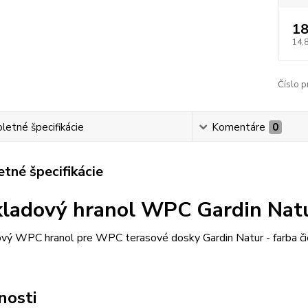
18
14,
Číslo p
etné špecifikácie
Komentáre
0
tné špecifikácie
ladový hranol WPC Gardin Natu
vý WPC hranol pre WPC terasové dosky Gardin Natur - farba či
nosti