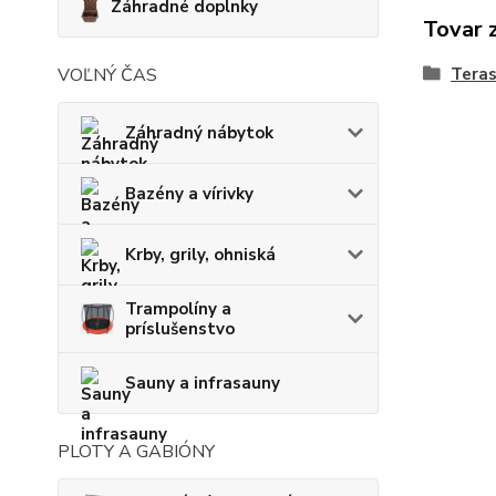
Záhradné doplnky
Tovar 
Tera
VOĽNÝ ČAS
Záhradný nábytok
Bazény a vírivky
Krby, grily, ohniská
Trampolíny a
príslušenstvo
Sauny a infrasauny
PLOTY A GABIÓNY