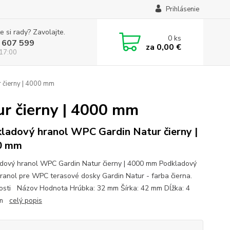
Prihlásenie
e si rady? Zavolajte.
0
ks
 607 599
za
0,00 €
 17:00
 čierny | 4000 mm
r čierny | 4000 mm
ladový hranol WPC Gardin Natur čierny |
0 mm
dový hranol WPC Gardin Natur čierny | 4000 mm Podkladový
anol pre WPC terasové dosky Gardin Natur - farba čierna.
osti Názov Hodnota Hrúbka: 32 mm Šírka: 42 mm Dĺžka: 4
mm
celý popis