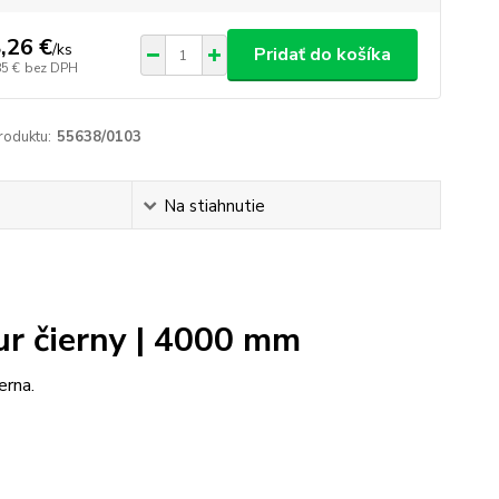
,26 €
/
ks
Pridať do košíka
85 €
bez DPH
roduktu:
55638/0103
Na stiahnutie
r čierny | 4000 mm
erna.