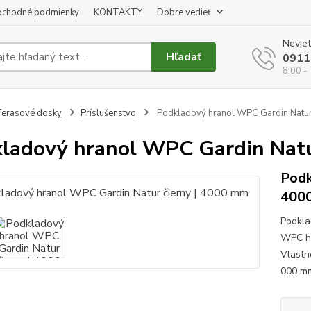
chodné podmienky
KONTAKTY
Dobre vedieť
Neviet
Hľadať
0911
8:00 -
erasové dosky
Príslušenstvo
Podkladový hranol WPC Gardin Natur
ladový hranol WPC Gardin Natu
Podk
400
Podkla
WPC hr
Vlastn
000 