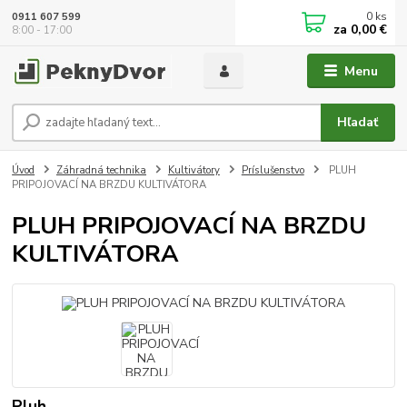
0
ks
0911 607 599
za
0,00 €
8:00 - 17:00
Menu
Hľadať
Úvod
Záhradná technika
Kultivátory
Príslušenstvo
PLUH
PRIPOJOVACÍ NA BRZDU KULTIVÁTORA
PLUH PRIPOJOVACÍ NA BRZDU
KULTIVÁTORA
Pluh