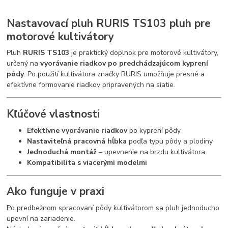
Nastavovací pluh RURIS TS103 pluh pre
motorové kultivátory
Pluh
RURIS TS103
je praktický doplnok pre motorové kultivátory,
určený na
vyorávanie riadkov po predchádzajúcom kyprení
pôdy
. Po použití kultivátora značky
RURIS
umožňuje presné a
efektívne formovanie riadkov pripravených na siatie.
Kľúčové vlastnosti
Efektívne vyorávanie riadkov
po kyprení pôdy
Nastaviteľná pracovná hĺbka
podľa typu pôdy a plodiny
Jednoduchá montáž
– upevnenie na brzdu kultivátora
Kompatibilita s viacerými modelmi
Ako funguje v praxi
Po predbežnom spracovaní pôdy kultivátorom sa pluh jednoducho
upevní na zariadenie.