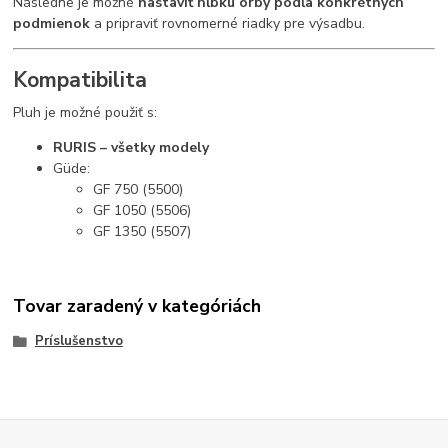
Následne je možné
nastaviť hĺbku orby podľa konkrétnych
podmienok
a pripraviť rovnomerné riadky pre výsadbu.
Kompatibilita
Pluh je možné použiť s:
RURIS – všetky modely
Güde
:
GF 750 (5500)
GF 1050 (5506)
GF 1350 (5507)
Tovar zaradený v kategóriách
Príslušenstvo