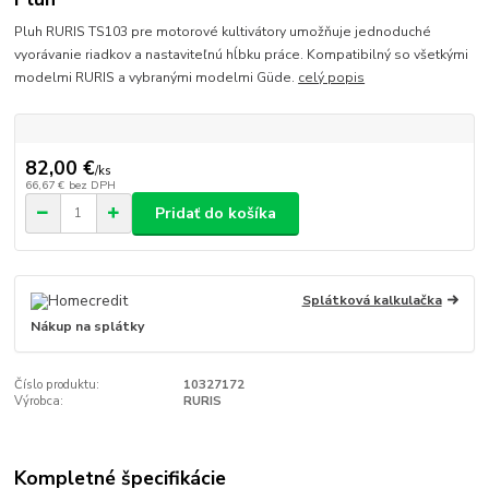
Pluh RURIS TS103 pre motorové kultivátory umožňuje jednoduché
vyorávanie riadkov a nastaviteľnú hĺbku práce. Kompatibilný so všetkými
modelmi RURIS a vybranými modelmi Güde.
celý popis
82,00 €
/
ks
66,67 €
bez DPH
Pridať do košíka
Splátková kalkulačka
Nákup na splátky
Číslo produktu:
10327172
Výrobca:
RURIS
Kompletné špecifikácie