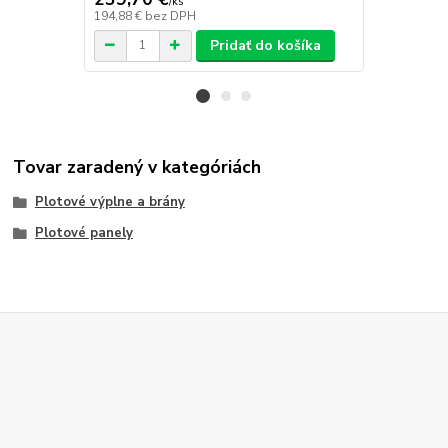
/
ks
194,88 €
bez DPH
458,21 €
bez
Pridať do košíka
Tovar zaradený v kategóriách
Plotové výplne a brány
Plotové panely