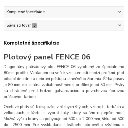
Kompletné špecifikácie
Súvisiaci tovar
3
Kompletné špecifikácie
Plotový panel FENCE 06
Diagonálny palisádový plot FENCE 06 vyrobený zo špeciálneho
80mm profilu. Vzhľadom na veľké vzdialenosti medzi profilmi, plot
pôsobí decntne a nebráni prístupu slnečného žiarenia. Šírka pásov
je 80 mm, minimálna vzdialenosť medzi profilmi je od 50 mm. Prvky
sú chránené pred hrdzou galvanizáciou a povrchovou úpravou
práškovou farbou.
Oceľové ploty sú k dispozícii v rôznych štýloch, vzoroch, farbách a
veľkostiach, môžete si vybrať taký, ktorý sa Vm najlepšie hodí.
Možná výška brány sa pohybuje od 500 do 2 000 mm, šírka od 500
do 2500 mm. Pre vyskladanie ideálneho plotového sýstému s