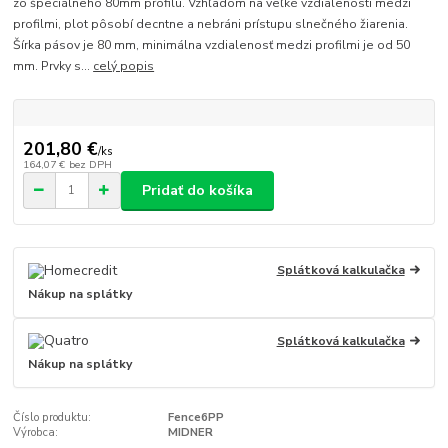
zo špeciálneho 80mm profilu. Vzhľadom na veľké vzdialenosti medzi
profilmi, plot pôsobí decntne a nebráni prístupu slnečného žiarenia.
Šírka pásov je 80 mm, minimálna vzdialenosť medzi profilmi je od 50
mm. Prvky s...
celý popis
201,80 €
/
ks
164,07 €
bez DPH
Pridať do košíka
Splátková kalkulačka
Nákup na splátky
Splátková kalkulačka
Nákup na splátky
Číslo produktu:
Fence6PP
Výrobca:
MIDNER