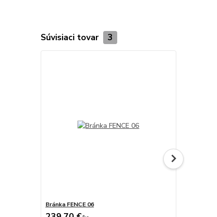
Súvisiaci tovar
3
Bránka FENCE 06
Krídlová br
239,70 €
563,60 