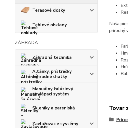
Ext
Terasové dosky
Rea
Naša pies
Tehlové obklady
prírodný 
ZÁHRADA
Far
Hmo
Záhradná technika
Roz
Hrú
Altánky, prístrešky,
Bal
záhradné chatky
Manuálny žalúziový
naklápací systém
Tovar 
Skleníky a pareniská
Prír
Zavlažovacie systémy