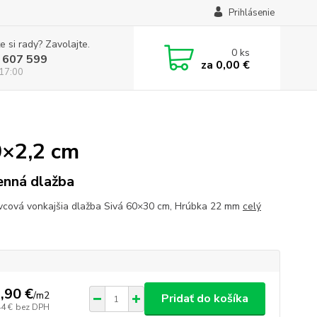
Prihlásenie
e si rady? Zavolajte.
0
ks
 607 599
za
0,00 €
 17:00
0×2,2 cm
nná dlažba
vcová vonkajšia dlažba Sivá 60×30 cm, Hrúbka 22 mm
celý
,90 €
/
m2
Pridať do košíka
44 €
bez DPH