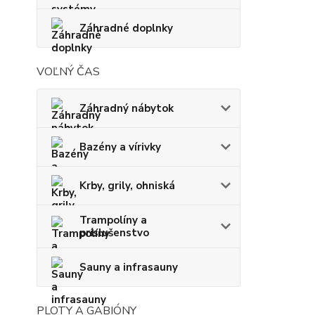
Záhradné doplnky
VOĽNÝ ČAS
Záhradný nábytok
Bazény a vírivky
Krby, grily, ohniská
Trampolíny a
príslušenstvo
Sauny a infrasauny
PLOTY A GABIÓNY