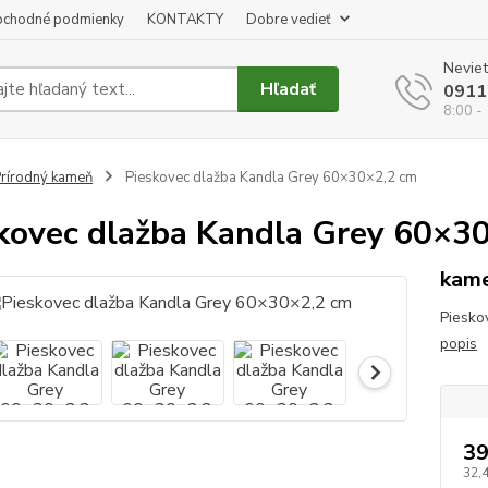
chodné podmienky
KONTAKTY
Dobre vedieť
Neviet
Hľadať
0911
8:00 -
rírodný kameň
Pieskovec dlažba Kandla Grey 60×30×2,2 cm
kovec dlažba Kandla Grey 60×3
kame
Piesko
popis
39
32,