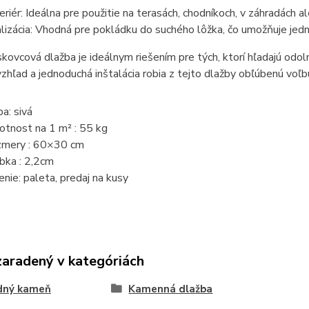
eriér: Ideálna pre použitie na terasách, chodníkoch, v záhradách 
lizácia: Vhodná pre pokládku do suchého lôžka, čo umožňuje jednod
kovcová dlažba je ideálnym riešením pre tých, ktorí hľadajú odolný 
vzhľad a jednoduchá inštalácia robia z tejto dlažby obľúbenú voľ
ba: sivá
tnost na 1 m² : 55 kg
mery : 60×30 cm
bka : 2,2cm
enie: paleta, predaj na kusy
zaradený v kategóriách
odný kameň
Kamenná dlažba