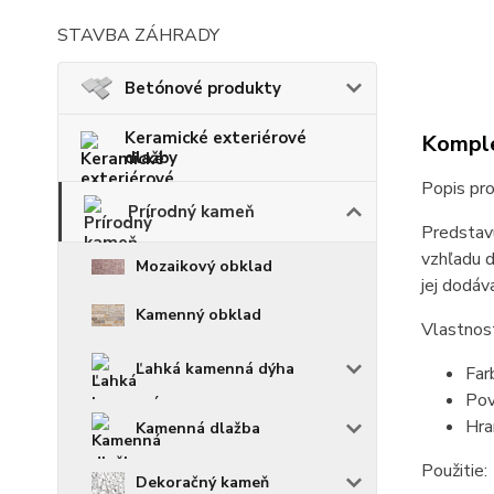
STAVBA ZÁHRADY
Betónové produkty
Keramické exteriérové
Komple
dlažby
Popis pro
Prírodný kameň
Predstavu
vzhľadu d
Mozaikový obklad
jej dodáv
Kamenný obklad
Vlastnost
Ľahká kamenná dýha
Far
Pov
Hra
Kamenná dlažba
Použitie:
Dekoračný kameň