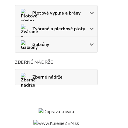
Plotové výplne a brány
Zvárané a plechové ploty
Gabióny
ZBERNÉ NÁDRŽE
Zberné nádrže