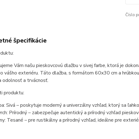
Číslo p
tné špecifikácie
duktu:
jeme Vám našu pieskovcovú dlažbu v sivej farbe, ktorá je dokon
o vášho exteriéru. Táto dlažba, s formátom 60x30 cm a hrúbkou
a odolnosť a trvácnosť.
i produktu:
ba: Sivá – poskytuje moderný a univerzálny vzhľad, ktorý sa ľahko
rch: Prírodný – zabezpečuje autentický a prírodný vzhľad pieskov
ny: Tesané – pre rustikálny a prírodný vzhľad, ideálne pre exterié