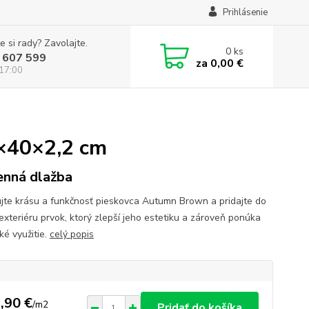
Prihlásenie
e si rady? Zavolajte.
0
ks
 607 599
za
0,00 €
 17:00
×40×2,2 cm
nná dlažba
ujte krásu a funkčnosť pieskovca Autumn Brown a pridajte do
exteriéru prvok, ktorý zlepší jeho estetiku a zároveň ponúka
ké využitie.
celý popis
,90 €
/
m2
Pridať do košíka