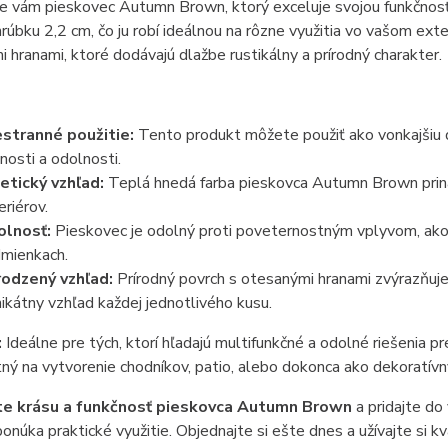
 vám pieskovec Autumn Brown, ktorý exceluje svojou funkčnosť
rúbku 2,2 cm, čo ju robí ideálnou na rôzne využitia vo vašom exte
 hranami, ktoré dodávajú dlažbe rustikálny a prírodný charakter.
stranné použitie:
Tento produkt môžete použiť ako vonkajšiu d
nosti a odolnosti.
etický vzhľad:
Teplá hnedá farba pieskovca Autumn Brown prináš
eriérov.
lnosť:
Pieskovec je odolný proti poveternostným vplyvom, ako je
mienkach.
rodzený vzhľad:
Prírodný povrch s otesanými hranami zvýrazňuje 
nikátny vzhľad každej jednotlivého kusu.
:
Ideálne pre tých, ktorí hľadajú multifunkčné a odolné riešenia p
tný na vytvorenie chodníkov, patio, alebo dokonca ako dekoratív
te krásu a funkčnosť pieskovca Autumn Brown
a pridajte do 
onúka praktické využitie. Objednajte si ešte dnes a užívajte si kva