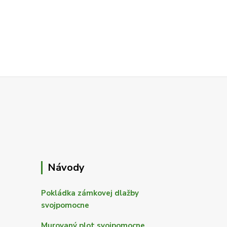
Návody
Pokládka zámkovej dlažby
svojpomocne
Murovaný plot svojpomocne