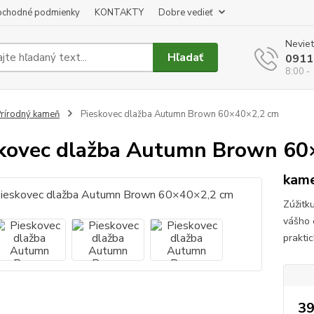
chodné podmienky
KONTAKTY
Dobre vedieť
Neviet
Hľadať
0911
8:00 -
rírodný kameň
Pieskovec dlažba Autumn Brown 60×40×2,2 cm
kovec dlažba Autumn Brown 60
kame
Zúžitk
vášho 
praktic
39