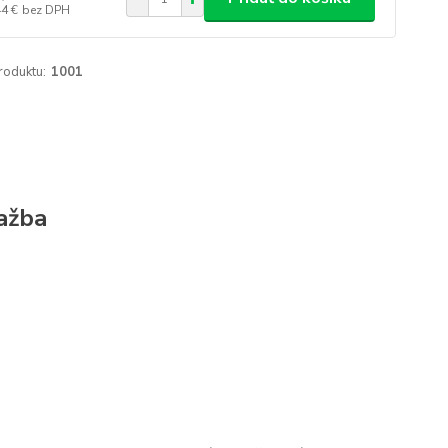
44 €
bez DPH
roduktu:
1001
ažba