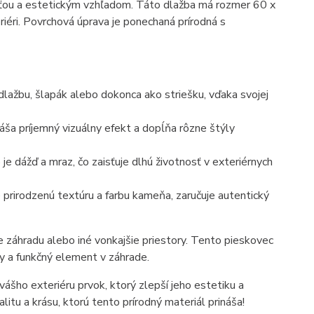
ou a estetickým vzhľadom. Táto dlažba má rozmer 60 x
riéri. Povrchová úprava je ponechaná prírodná s
lažbu, šlapák alebo dokonca ako striešku, vďaka svojej
a príjemný vizuálny efekt a dopĺňa rôzne štýly
 dážď a mraz, čo zaisťuje dlhú životnosť v exteriérnych
prirodzenú textúru a farbu kameňa, zaručuje autentický
re záhradu alebo iné vonkajšie priestory. Tento pieskovec
ny a funkčný element v záhrade.
vášho exteriéru prvok, ktorý zlepší jeho estetiku a
litu a krásu, ktorú tento prírodný materiál prináša!