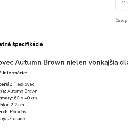
32,
Číslo p
tné špecifikácie
ovec Autumn Brown nielen vonkajšia dl
 Informácie:
eriál:
Pieskovec
ba:
Autumn Brown
zmery:
60 x 40 cm
bka:
2,2 cm
rch:
Prírodný
ny:
Otesané