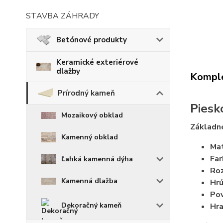
STAVBA ZÁHRADY
Betónové produkty
Keramické exteriérové
dlažby
Komple
Prírodný kameň
Piesk
Mozaikový obklad
Základné
Kamenný obklad
Mat
Far
Ľahká kamenná dýha
Ro
Kamenná dlažba
Hrú
Pov
Dekoračný kameň
Hra