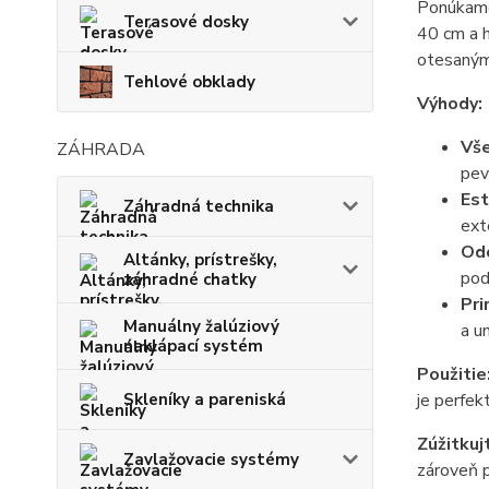
Ponúkame
Terasové dosky
40 cm a h
otesanými
Tehlové obklady
Výhody:
Vše
ZÁHRADA
pev
Est
Záhradná technika
ext
Odo
Altánky, prístrešky,
pod
záhradné chatky
Pri
Manuálny žalúziový
a u
naklápací systém
Použitie
je perfek
Skleníky a pareniská
Zúžitkuj
Zavlažovacie systémy
zároveň p