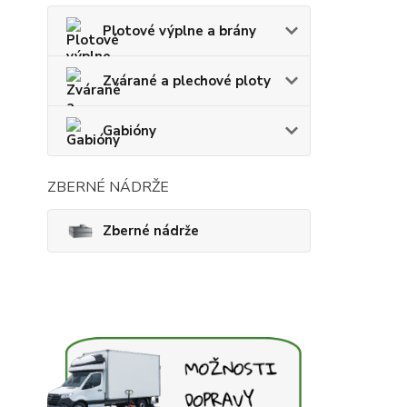
Plotové výplne a brány
Zvárané a plechové ploty
Gabióny
ZBERNÉ NÁDRŽE
Zberné nádrže