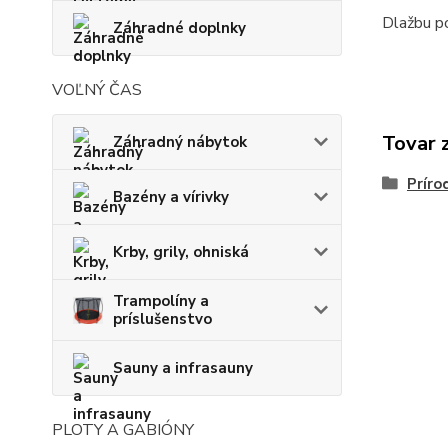
Dlažbu p
Záhradné doplnky
VOĽNÝ ČAS
Tovar 
Záhradný nábytok
Prír
Bazény a vírivky
Krby, grily, ohniská
Trampolíny a
príslušenstvo
Sauny a infrasauny
PLOTY A GABIÓNY