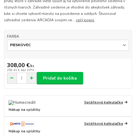
prvky, ktoré v záhrade viete využiť aj na vytvorenie pevného sedenia v
rôznych tvaroch. Záhradné sedenie je vhodné do akejkoľvek záhrady,
kde si chcete vytvoriť miesto na posedenie a oddych. Štvorcové
záhradné sedenie ARCADIA svojimi ve...
celý popis
FARBA
308,00 €
/
ks
250,41 €
bez DPH
Pridať do košíka
Splátková kalkulačka
Nákup na splátky
Splátková kalkulačka
Nákup na splátky