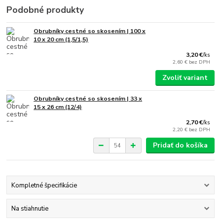
Podobné produkty
Obrubníky cestné so skosením | 100 x
10 x 20 cm (1,5/1,5)
3,20 €
/
ks
2,60 €
bez DPH
Zvoliť variant
Obrubníky cestné so skosením | 33 x
15 x 26 cm (12/4)
2,70 €
/
ks
2,20 €
bez DPH
Pridať do košíka
Kompletné špecifikácie
Na stiahnutie