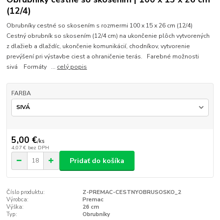
(12/4)
Obrubníky cestné so skosením s rozmermi 100 x 15 x 26 cm (12/4)
Cestný obrubník so skosením (12/4 cm) na ukončenie plôch vytvorených
z dlažieb a dlaždíc, ukončenie komunikácií, chodníkov, vytvorenie
prevýšení pri výstavbe ciest a ohraničenie terás. Farebné možnosti
sivá Formáty ...
celý popis
FARBA
5,00 €
/
ks
4,07 €
bez DPH
Pridať do košíka
Číslo produktu:
Z-PREMAC-CESTNYOBRUSOSKO_2
Výrobca:
Premac
Výška:
26 cm
Typ:
Obrubníky