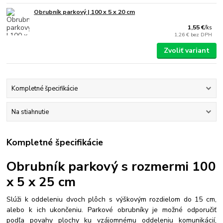
Obrubník parkový | 100 x 5 x 20 cm
1,55 €
/
ks
1,26 €
bez DPH
Zvoliť variant
Kompletné špecifikácie
Na stiahnutie
Kompletné špecifikácie
Obrubník parkový s rozmermi 100
x 5 x 25 cm
Slúži k oddeleniu dvoch plôch s výškovým rozdielom do 15 cm,
alebo k ich ukončeniu. Parkové obrubníky je možné odporučiť
podľa povahy plochy ku vzájomnému oddeleniu komunikácií,