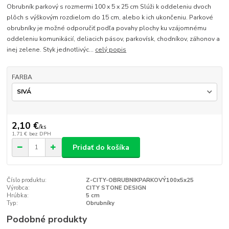
Obrubník parkový s rozmermi 100 x 5 x 25 cm Slúži k oddeleniu dvoch
plôch s výškovým rozdielom do 15 cm, alebo k ich ukončeniu. Parkové
obrubníky je možné odporučiť podľa povahy plochy ku vzájomnému
oddeleniu komunikácií, deliacich pásov, parkovísk, chodníkov, záhonov a
inej zelene. Styk jednotlivýc...
celý popis
FARBA
2,10 €
/
ks
1,71 €
bez DPH
Pridať do košíka
Číslo produktu:
Z-CITY-OBRUBNIKPARKOVÝ100x5x25
Výrobca:
CITY STONE DESIGN
Hrúbka:
5 cm
Typ:
Obrubníky
Podobné produkty