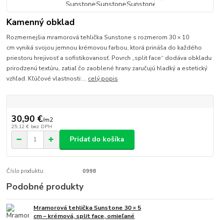
Kamenný obklad
Rozmernejšia mramorová tehlička Sunstone s rozmerom 30 × 10
cm vyniká svojou jemnou krémovou farbou, ktorá prináša do každého
priestoru hrejivosť a sofistikovanosť. Povrch „split face“ dodáva obkladu
prirodzenú textúru, zatiaľ čo zaoblené hrany zaručujú hladký a estetický
vzhľad. Kľúčové vlastnosti:...
celý popis
30,90 €
/
m2
25,12 €
bez DPH
Pridať do košíka
Číslo produktu:
0998
Podobné produkty
Mramorová tehlička Sunstone 30 × 5
cm – krémová, split face, omieľané