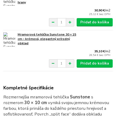
hrany
30,90 €
/
m2
25,12 €
bez DPH
Pridať do košíka
Mramorová tehlička Sunstone 30 × 15
cm – krémová, elegantný prírodný
obklad
35,10 €
/
m2
28,54 €
bez DPH
Pridať do košíka
Kompletné špecifikácie
Rozmernejšia mramorová tehlička
Sunstone
s
rozmerom
30 × 10 cm
vyniká svojou jemnou krémovou
farbou, ktorá prináša do každého priestoru hrejivosť a
sofistikovanosť. Povrch „split face“ dodáva obkladu