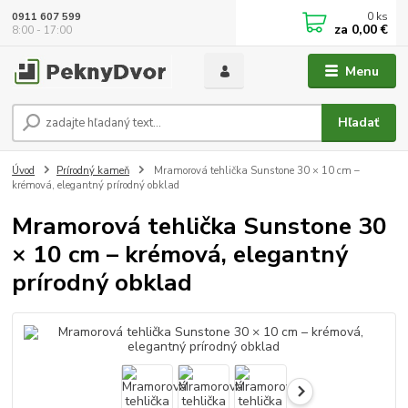
0
ks
0911 607 599
za
0,00 €
8:00 - 17:00
Menu
Hľadať
Úvod
Prírodný kameň
Mramorová tehlička Sunstone 30 × 10 cm –
krémová, elegantný prírodný obklad
Mramorová tehlička Sunstone 30
× 10 cm – krémová, elegantný
prírodný obklad