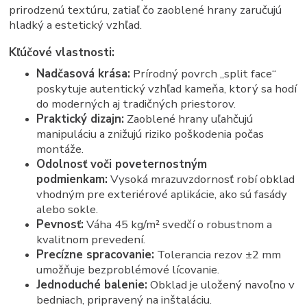
prirodzenú textúru, zatiaľ čo zaoblené hrany zaručujú
hladký a estetický vzhľad.
Kľúčové vlastnosti:
Nadčasová krása:
Prírodný povrch „split face“
poskytuje autentický vzhľad kameňa, ktorý sa hodí
do moderných aj tradičných priestorov.
Praktický dizajn:
Zaoblené hrany uľahčujú
manipuláciu a znižujú riziko poškodenia počas
montáže.
Odolnosť voči poveternostným
podmienkam:
Vysoká mrazuvzdornosť robí obklad
vhodným pre exteriérové aplikácie, ako sú fasády
alebo sokle.
Pevnosť:
Váha 45 kg/m² svedčí o robustnom a
kvalitnom prevedení.
Precízne spracovanie:
Tolerancia rezov ±2 mm
umožňuje bezproblémové lícovanie.
Jednoduché balenie:
Obklad je uložený navoľno v
bedniach, pripravený na inštaláciu.