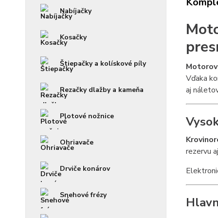
Komple
Nabíjačky
Moto
Kosačky
pres
Štiepačky a kolískové píly
Motorov
Vďaka kom
aj náleto
Rezačky dlažby a kameňa
Plotové nožnice
Vysok
Krovino
Ohriavače
rezervu a
Drviče konárov
Elektroni
Snehové frézy
Hlav