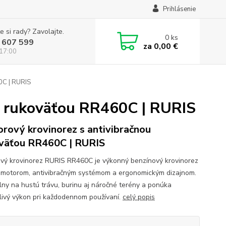
Prihlásenie
e si rady? Zavolajte.
0
ks
 607 599
za
0,00 €
 17:00
0C | RURIS
u rukoväťou RR460C | RURIS
rový krovinorez s antivibračnou
väťou RR460C | RURIS
vý krovinorez RURIS RR460C je výkonný benzínový krovinorez
 motorom, antivibračným systémom a ergonomickým dizajnom.
álny na hustú trávu, burinu aj náročné terény a ponúka
livý výkon pri každodennom používaní.
celý popis