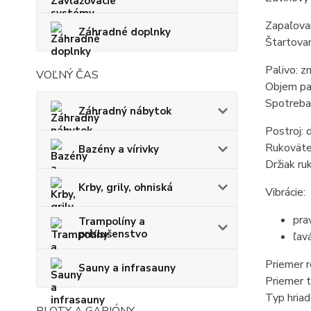
Zapaľovan
Záhradné doplnky
Štartova
Palivo: z
VOĽNÝ ČAS
Objem pal
Spotreba:
Záhradný nábytok
Postroj: 
Rukoväte
Bazény a vírivky
Držiak r
Krby, grily, ohniská
Vibrácie:
pra
Trampolíny a
príslušenstvo
ľav
Priemer 
Sauny a infrasauny
Priemer 
Typ hriad
PLOTY A GABIÓNY