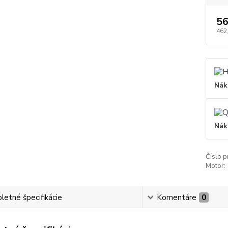
56
462
Nák
Nák
Číslo p
Motor:
etné špecifikácie
Komentáre
0