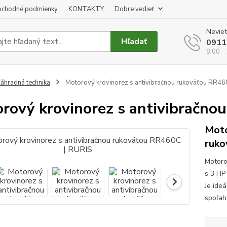
chodné podmienky
KONTAKTY
Dobre vedieť
Neviet
Hľadať
0911
8:00 -
áhradná technika
Motorový krovinorez s antivibračnou rukoväťou RR46
rový krovinorez s antivibračno
Moto
ruko
Motoro
s 3 HP
Je ide
spoľah