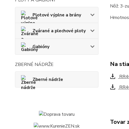
Nôž: 3-z
Plotové výplne a brány
Hmotnosť
Zvárané a plechové ploty
Gabióny
Na sti
ZBERNÉ NÁDRŽE
RR46
Zberné nádrže
RR4
Tovar 