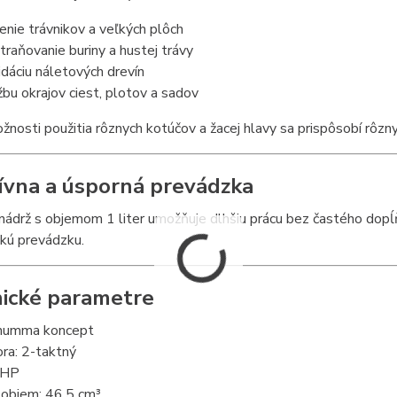
enie trávnikov a veľkých plôch
traňovanie buriny a hustej trávy
vidáciu náletových drevín
žbu okrajov ciest, plotov a sadov
nosti použitia rôznych kotúčov a žacej hlavy sa prispôsobí rôz
ívna a úsporná prevádzka
nádrž s objemom 1 liter umožňuje dlhšiu prácu bez častého dopĺň
kú prevádzku.
ické parametre
humma koncept
ra: 2-taktný
 HP
 objem: 46,5 cm³