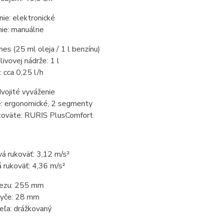
ie: elektronické
nie: manuálne
mes (25 ml oleja / 1 l benzínu)
ivovej nádrže: 1 l
 cca 0,25 l/h
dvojité vyváženie
: ergonomické, 2 segmenty
ukoväte: RURIS PlusComfort
vá rukoväť: 3,12 m/s²
á rukoväť: 4,36 m/s²
rezu: 255 mm
tyče: 28 mm
eľa: drážkovaný