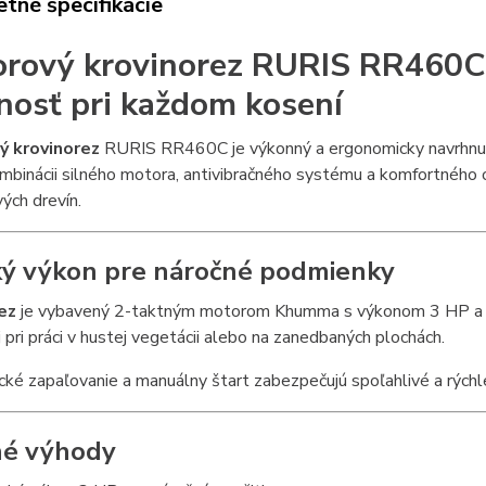
tné špecifikácie
rový krovinorez RURIS RR460C 
nosť pri každom kosení
ý krovinorez
RURIS RR460C je výkonný a ergonomicky navrhnutý 
binácii silného motora, antivibračného systému a komfortného ovl
vých drevín.
ý výkon pre náročné podmienky
rez
je vybavený 2-taktným motorom Khumma s výkonom 3 HP a 
j pri práci v hustej vegetácii alebo na zanedbaných plochách.
cké zapaľovanie a manuálny štart zabezpečujú spoľahlivé a rých
né výhody