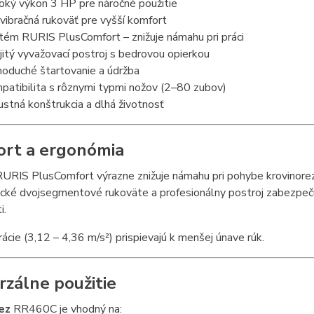
oký výkon 3 HP pre náročné použitie
ivibračná rukoväť pre vyšší komfort
tém RURIS PlusComfort – znižuje námahu pri práci
jitý vyvažovací postroj s bedrovou opierkou
noduché štartovanie a údržba
patibilita s rôznymi typmi nožov (2–80 zubov)
ustná konštrukcia a dlhá životnosť
rt a ergonómia
RIS PlusComfort výrazne znižuje námahu pri pohybe krovinorezu
cké dvojsegmentové rukoväte a profesionálny postroj zabezpeču
i.
rácie (3,12 – 4,36 m/s²) prispievajú k menšej únave rúk.
rzálne použitie
rez
RR460C je vhodný na: