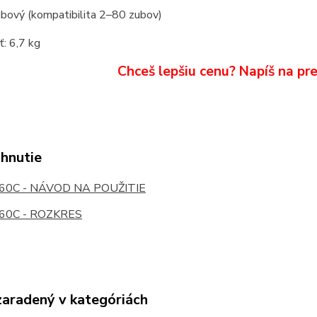
ubový (kompatibilita 2–80 zubov)
: 6,7 kg
Chceš lepšiu cenu? Napíš na p
ahnutie
0C - NÁVOD NA POUŽITIE
60C - ROZKRES
zaradený v kategóriách