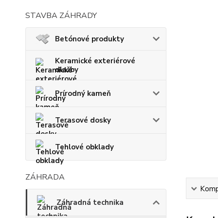
STAVBA ZÁHRADY
Betónové produkty
Keramické exteriérové
dlažby
Prírodný kameň
Terasové dosky
Tehlové obklady
ZÁHRADA
Kompl
Záhradná technika