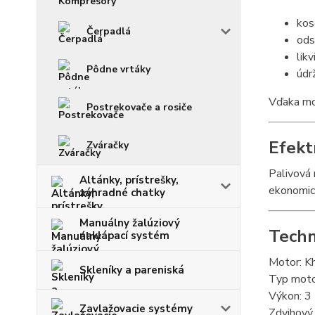
kos
Čerpadlá
ods
lik
Pôdne vrtáky
údr
Vďaka mož
Postrekovače a rosiče
Efekt
Zváračky
Palivová 
Altánky, prístrešky,
ekonomic
záhradné chatky
Manuálny žalúziový
Techn
naklápací systém
Motor: K
Skleníky a pareniská
Typ moto
Výkon: 3
Zavlažovacie systémy
Zdvihový