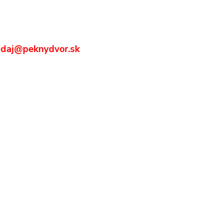
redaj@peknydvor.sk