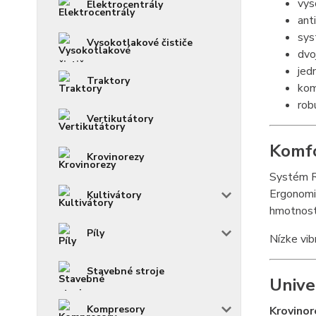
vys
Elektrocentrály
ant
sys
Vysokotlakové čističe
dvo
jed
Traktory
kom
rob
Vertikutátory
Komfo
Krovinorezy
Systém RU
Ergonomi
Kultivátory
hmotnost
Píly
Nízke vib
Stavebné stroje
Unive
Kompresory
Krovino