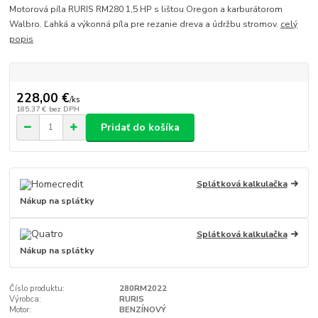
Motorová píla RURIS RM280 1,5 HP s lištou Oregon a karburátorom
Walbro. Ľahká a výkonná píla pre rezanie dreva a údržbu stromov.
celý
popis
228,00 €
/
ks
185,37 €
bez DPH
Pridať do košíka
Splátková kalkulačka
Nákup na splátky
Splátková kalkulačka
Nákup na splátky
Číslo produktu:
280RM2022
Výrobca:
RURIS
Motor:
BENZÍNOVÝ