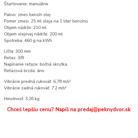
Štartovanie: manuálne
Palivo: zmes benzín olej
Pomer zmesi: 25 ml oleja na 1 liter benzínu
Objem nádrže: 210 ml
Objem olejovej nádrže: 200 ml
Spotreba: 460 g na kWh
Lišta: 300 mm
Reťaz: 3/8
Napínanie reťaze: bočná skrutka
Reťazová brzda: áno
Vibrácie predná rukoväť: 6,78 m/s²
Vibrácie zadná rukoväť: 7,2 m/s²
Hmotnosť: 3,26 kg
Chceš lepšiu cenu? Napíš na predaj@peknydvor.sk