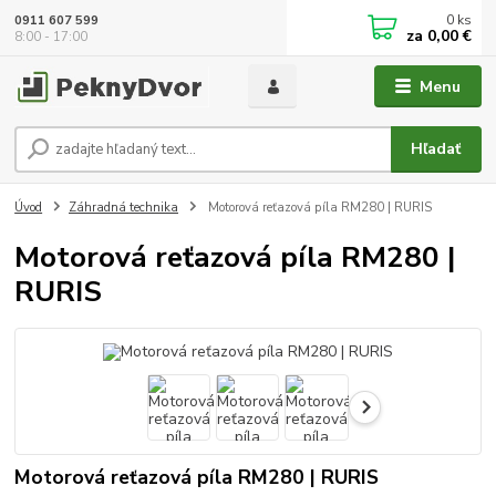
0
ks
0911 607 599
za
0,00 €
8:00 - 17:00
Menu
Hľadať
Úvod
Záhradná technika
Motorová reťazová píla RM280 | RURIS
Motorová reťazová píla RM280 |
RURIS
Motorová reťazová píla RM280 | RURIS