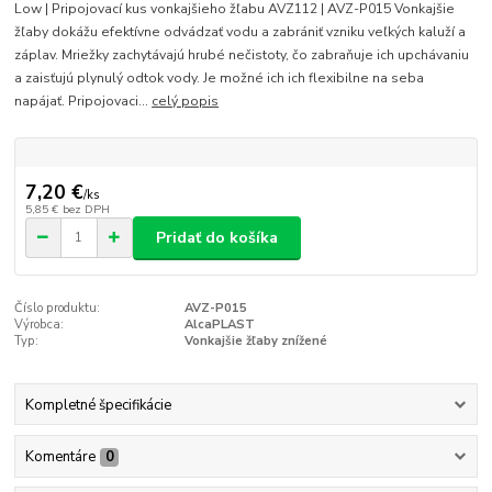
Low | Pripojovací kus vonkajšieho žľabu AVZ112 | AVZ-P015 Vonkajšie
žľaby dokážu efektívne odvádzať vodu a zabrániť vzniku veľkých kaluží a
záplav. Mriežky zachytávajú hrubé nečistoty, čo zabraňuje ich upchávaniu
a zaisťujú plynulý odtok vody. Je možné ich ich flexibilne na seba
napájať. Pripojovaci...
celý popis
7,20 €
/
ks
5,85 €
bez DPH
Pridať do košíka
Číslo produktu:
AVZ-P015
Výrobca:
AlcaPLAST
Typ:
Vonkajšie žľaby znížené
Kompletné špecifikácie
Komentáre
0