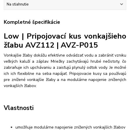
Na stiahnutie
Kompletné špecifikácie
Low | Pripojovací kus vonkajšieho
žľabu AVZ112 | AVZ-P015
Vonkajšie žľaby dokážu efektívne odvádzať vodu a zabrániť vzniku
veľkých kaluží a záplav. Mriežky zachytávajú hrubé nečistoty, čo
zabraňuje ich upchávaniu a zaisťujú plynulý odtok vody. Je možné
ich ich flexibilne na seba napájať. Pripojovacie kusy sa používajú
pre znížené vonkajšie žľaby a na modulárne napojenie znížených
vonkajších žľabov.
Vlastnosti
umožňuje modulárne napojenie znížených vonkajších žľabov