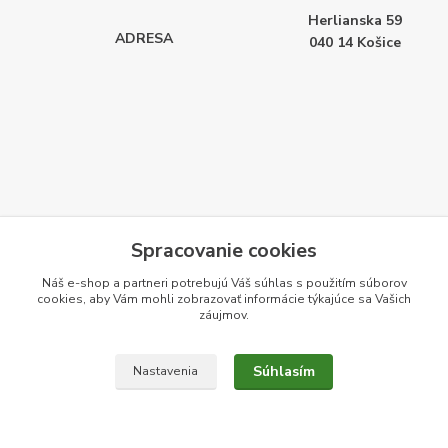
Herlianska 59
ADRESA
040 14
Košice
Spracovanie cookies
Náš e-shop a partneri potrebujú Váš
súhlas
s použitím súborov
cookies, aby Vám mohli zobrazovať informácie týkajúce sa Vašich
záujmov.
Súhlasím
Nastavenia
Vytvorené na
Eshop-rychlo.sk