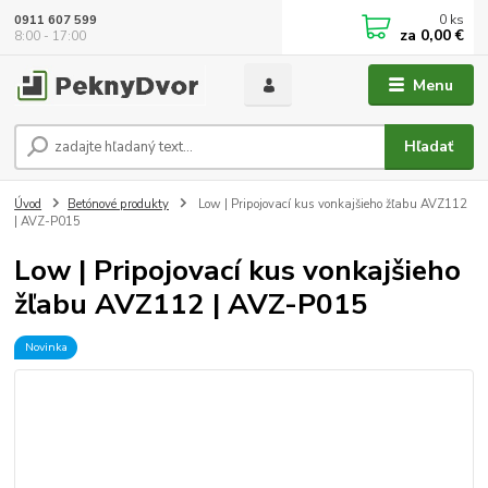
0
ks
0911 607 599
za
0,00 €
8:00 - 17:00
Menu
Hľadať
Úvod
Betónové produkty
Low | Pripojovací kus vonkajšieho žľabu AVZ112
| AVZ-P015
Low | Pripojovací kus vonkajšieho
žľabu AVZ112 | AVZ-P015
Novinka