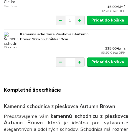
15,00 €
/
m2
12,20 €
bez DPH
Pridať do košíka
Kamenná schodnica Pieskovec Autumn
Brown 100×35, hrúbka : 3cm
115,00 €
/
m2
93,50 €
bez DPH
Pridať do košíka
Kompletné špecifikácie
Kamenná schodnica z pieskovca Autumn Brown
Predstavujeme vám
kamennú schodnicu z pieskovca
Autumn Brown
, ktorá je ideálna pre vytvorenie
elegantných a odolných schodov. Schodnica má rozmer