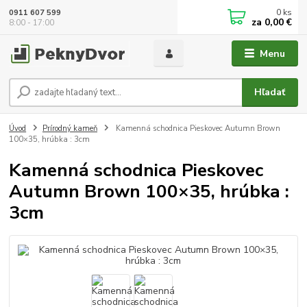
0
ks
0911 607 599
za
0,00 €
8:00 - 17:00
Menu
Hľadať
Úvod
Prírodný kameň
Kamenná schodnica Pieskovec Autumn Brown
100×35, hrúbka : 3cm
Kamenná schodnica Pieskovec
Autumn Brown 100×35, hrúbka :
3cm