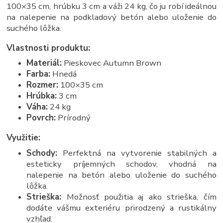
100×35 cm, hrúbku 3 cm a váži 24 kg, čo ju robí ideálnou
na nalepenie na podkladový betón alebo uloženie do
suchého lôžka.
Vlastnosti produktu:
Materiál:
Pieskovec Autumn Brown
Farba:
Hnedá
Rozmer:
100×35 cm
Hrúbka:
3 cm
Váha:
24 kg
Povrch:
Prírodný
Využitie:
Schody:
Perfektná na vytvorenie stabilných a
esteticky príjemných schodov, vhodná na
nalepenie na betón alebo uloženie do suchého
lôžka.
Strieška:
Možnosť použitia aj ako strieška, čím
dodáte vášmu exteriéru prirodzený a rustikálny
vzhľad.