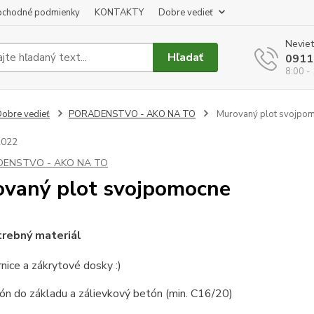
chodné podmienky
KONTAKTY
Dobre vedieť
Neviet
Hľadať
0911
8:00 -
obre vedieť
PORADENSTVO - AKO NA TO
Murovaný plot svojpo
2022
ENSTVO - AKO NA TO
vaný plot svojpomocne
rebný materiál
rnice a zákrytové dosky :)
ón do základu a zálievkový betón (min. C16/20)