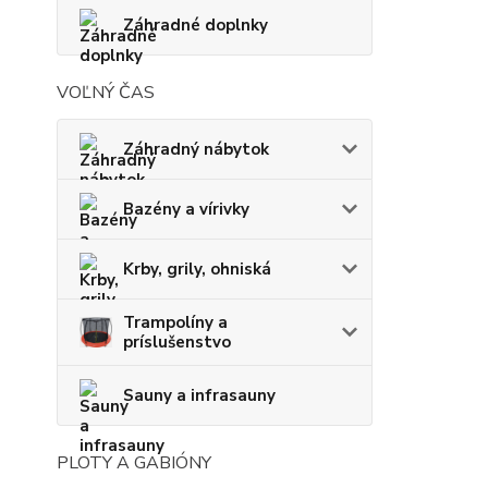
Záhradné doplnky
VOĽNÝ ČAS
Záhradný nábytok
Bazény a vírivky
Krby, grily, ohniská
Trampolíny a
príslušenstvo
Sauny a infrasauny
PLOTY A GABIÓNY