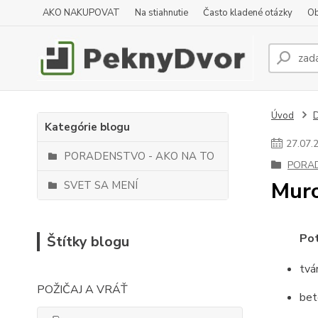
AKO NAKUPOVAT
Na stiahnutie
Často kladené otázky
Ob
Úvod
D
Kategórie blogu
27
.
07
.
PORADENSTVO - AKO NA TO
PORAD
Muro
SVET SA MENÍ
Pot
Štítky blogu
tvá
POŽIČAJ A VRÁŤ
bet