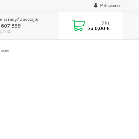
Prihlásenie
e si rady? Zavolajte.
0
ks
 607 599
za
0,00 €
 17:00
mocne