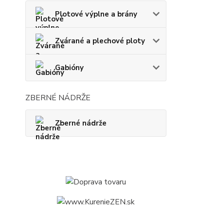
Plotové výplne a brány
Zvárané a plechové ploty
Gabióny
ZBERNÉ NÁDRŽE
Zberné nádrže