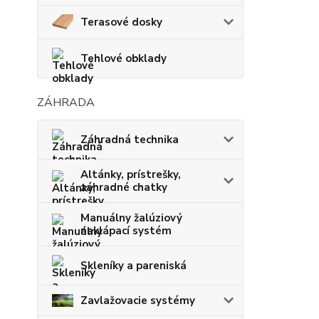
Terasové dosky
Tehlové obklady
ZÁHRADA
Záhradná technika
Altánky, prístrešky,
záhradné chatky
Manuálny žalúziový
naklápací systém
Skleníky a pareniská
Zavlažovacie systémy