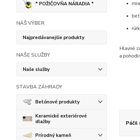
mra
* POŽIČOVŇA NÁRADIA *
bet
NÁŠ VÝBER
rúr
Najpredávanejšie produkty
Hlavné zá
NAŠE SLUŽBY
a pohodln
Naše služby
STAVBA ZÁHRADY
Betónové produkty
Keramické exteriérové
dlažby
Páčil
Prírodný kameň