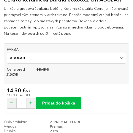
Unikátna gresová štruktúra betónu Keramická platňa Cerro je inšpirovaná
priemyselnými trendmi v architektúre. Prináša moderný vzhľad betónu na
záhradné terasy i do mestských priestorov. Dokonale odolá
poveternostným vplyvom, zamŕzaniu a mechanickému opotrebovaniu.
Má keramický povrch so štr...
celý popis
FARBA
Cena pred
18,45 €
zľavou
14,30 €
/
ks
11,63 €
bez DPH
Pridať do košíka
Číslo produktu:
Z-PREMAC-CERRO
Výrobca:
Premac
Hrúbka:
2 cm