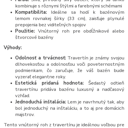
kombinuje s rôznymi štýlmi a farebnými schémami
Kompatibilita:
Ideálne sa hodí k bazénovým
lemom rovnakej šírky (33 cm), zaisťuje plynulé
prepojenia bez viditeľných spojov
Použitie:
Vnútorný roh pre obdĺžnikové alebo
štvorcové bazény
Výhody:
Odolnosť a trvácnosť:
Travertín je známy svojou
dlhovekosťou a odolnosťou voči poveternostným
podmienkam, čo zaručuje, že váš bazén bude
vyzerať elegantne roky.
Estetická pridaná hodnota:
Šedastý odtieň
travertínu pridáva bazénu luxusný a nadčasový
vzhľad.
Jednoduchá inštalácia:
Lem je navrhnutý tak, aby
bol jednoduchý na inštaláciu, a to aj pre domácich
majstrov.
Tento vnútorný roh z travertínu je ideálnou voľbou pre