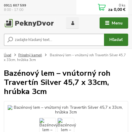
0
ks
0911 607 599
za
0,00 €
8:00 - 17:00
Menu
Hľadať
Úvod
Prírodný kameň
Bazénový lem – vnútorný roh Travertín Silver 45,7
x 33cm, hrúbka 3cm
Bazénový lem – vnútorný roh
Travertín Silver 45,7 x 33cm,
hrúbka 3cm