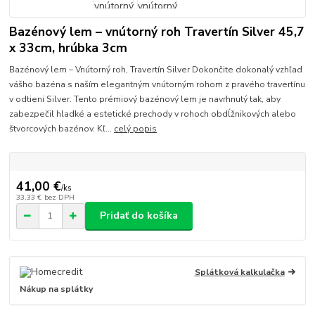
Bazénový lem – vnútorný roh Travertín Silver 45,7
x 33cm, hrúbka 3cm
Bazénový lem – Vnútorný roh, Travertín Silver Dokončite dokonalý vzhľad
vášho bazéna s naším elegantným vnútorným rohom z pravého travertínu
v odtieni Silver. Tento prémiový bazénový lem je navrhnutý tak, aby
zabezpečil hladké a estetické prechody v rohoch obdĺžnikových alebo
štvorcových bazénov. Kľ...
celý popis
41,00 €
/
ks
33,33 €
bez DPH
Pridať do košíka
Splátková kalkulačka
Nákup na splátky