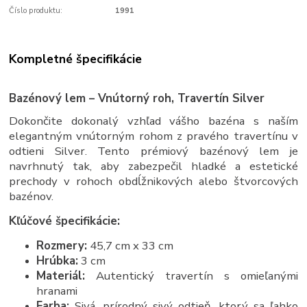
Číslo produktu:
1991
Kompletné špecifikácie
Bazénový lem – Vnútorný roh, Travertín Silver
Dokončite dokonalý vzhľad vášho bazéna s naším
elegantným vnútorným rohom z pravého travertínu v
odtieni Silver. Tento prémiový bazénový lem je
navrhnutý tak, aby zabezpečil hladké a estetické
prechody v rohoch obdĺžnikových alebo štvorcových
bazénov.
Kľúčové špecifikácie:
Rozmery:
45,7 cm x 33 cm
Hrúbka:
3 cm
Materiál:
Autentický travertín s omieľanými
hranami
Farba:
Sivá, prírodný sivý odtieň, ktorý sa ľahko